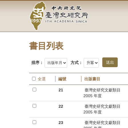
中
跳
到
央
主
要
研
內
容
究
區
塊
書目列表
院-
臺
排序：
方式：
灣
全選
編號
出版書目
史
21
臺灣史研究文獻類目
研
2005 年度
究
22
臺灣史研究文獻類目
2005 年度
所-
23
臺灣史研究文獻類目