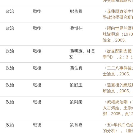
外交學系戰略與
政治
戰後
鄭燕卿
〈花蓮縣政治生態
學政治學研究所碩
政治
戰後
蔡博任
〈躍向世界的野
球隊興衰（197
論文，2005。
政治
戰後
蔡明惠、林長
〈從支配到支援
安
季刊》，2：3（2
政治
戰後
蔡佳真
〈二二八事件後之
士論文，2005。
政治
戰後
劉屘玉
〈遷臺後的總統
班論文，2005。
政治
戰後
劉阿榮
〈威權統治期（1
入古鴻廷、王崇
鄉，2005，頁12
政治
戰後
劉育嘉
〈五○年代白色
的分析〉，《臺灣文