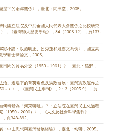
變遷下的兩岸關係》，臺北：問津堂，2005。
華民國立法院及中共全國人民代表大會關係之比較研究
000）〉，《臺灣師大歷史學報》，34（2005.12），頁137-
牢獄小說：以施明正、呂秀蓮和姚嘉文為例〉，國立高
教學碩士班論文，2005。
日間的貿易外交（1950 - 1961）》，臺北：稻鄉，
法治」遭遇下的菁英角色及憲政發展：臺灣憲政運作之
0 - ）〉，《臺灣民主季刊》，2：3（2005.9），頁
如何轉變為「河東獅吼」？：立法院在臺灣民主化過程
（1950 - 2000）〉，《人文及社會科學集刊》，
6），頁343-392。
展：中山思想與臺灣發展經驗》，臺北：幼獅，2005。