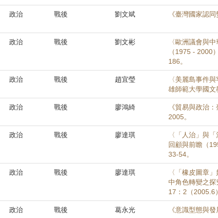
政治
戰後
劉文斌
《臺灣國家認同
政治
戰後
劉文彬
〈歐洲議會與中
（1975 - 2
186。
政治
戰後
趙宜瑩
〈美麗島事件與
雄師範大學國文
政治
戰後
廖鴻綺
《貿易與政治：臺
2005。
政治
戰後
廖達琪
〈「人治」與「
回顧與前瞻（195
33-54。
政治
戰後
廖達琪
〈「橡皮圖章」
中角色轉變之探究
17：2（2005.
政治
戰後
葛永光
《意識型態與發