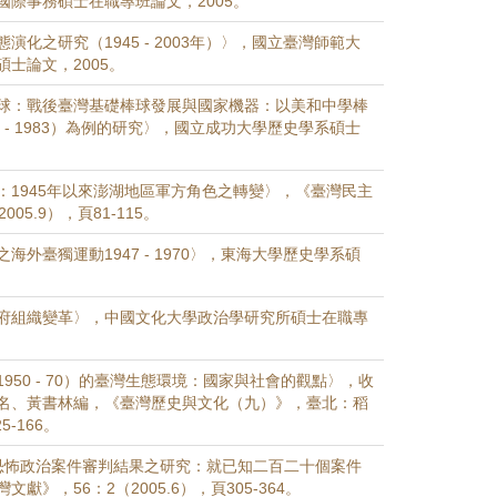
國際事務碩士在職專班論文，2005。
演化之研究（1945 - 2003年）〉，國立臺灣師範大
士論文，2005。
球：戰後臺灣基礎棒球發展與國家機器：以美和中學棒
0 - 1983）為例的研究〉，國立成功大學歷史學系碩士
：1945年以來澎湖地區軍方角色之轉變〉，《臺灣民主
005.9），頁81-115。
海外臺獨運動1947 - 1970〉，東海大學歷史學系碩
府組織變革〉，中國文化大學政治學研究所碩士在職專
950 - 70）的臺灣生態環境：國家與社會的觀點〉，收
名、黃書林編，《臺灣歷史與文化（九）》，臺北：稻
5-166。
恐怖政治案件審判結果之研究：就已知二百二十個案件
獻》，56：2（2005.6），頁305-364。