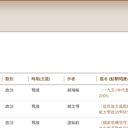
類別
時期(主題)
作者
題名 (點擊閱讀)
政治
戰後
鍾瀚樞
〈一九五○年代
2005。
政治
戰後
鍾文博
〈從民族主義觀點
範大學政治學研究
政治
戰後
謝如欽
〈國家危機管理之