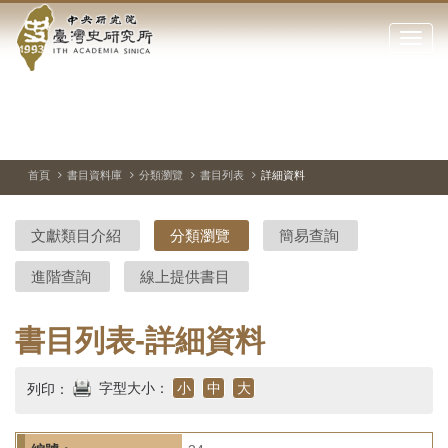
中
跳
到
點
央
主
擊
要
開
研
內
啟
容
或
究
切
上
下
主
區
換
一
一
圖
關
暫
張
張
連
塊
閉
停、
圖
圖
結
院-
播
片
片
首頁
書目資料庫
分類瀏覽
書目列表
詳細資料
網
放
站
臺
主
文獻類目介紹
分類瀏覽
簡易查詢
要
灣
選
進階查詢
線上提供書目
單
史
研
書目列表-詳細資料
究
字型大小：
小
中
大
列印：
所-