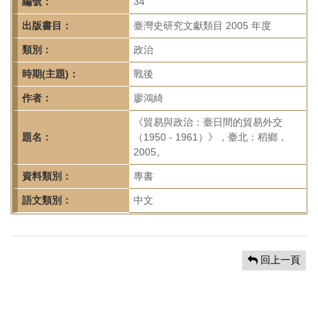
首
編號：
34
頁
出版書目：
臺灣史研究文獻類目 2005 年度
類別：
政治
時期(主題)：
戰後
作者：
廖鴻綺
《貿易與政治：臺日間的貿易外交
題名：
（1950 - 1961）》，臺北：稻鄉，
2005。
資料類別：
專書
語文類別：
中文
回上一頁