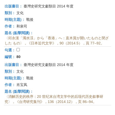
出版書目：
臺灣史研究文獻類目 2014 年度
類別：
文化
時期(主題)：
戰後
作者：
和泉司
題名 (點擊閱讀)：
〈邱永漢「濁水渓」から「香港」へ：直木賞が開いたものと閉ざ
した もの〉，《日本近代文学》，90（2014.5），頁 77–92。
勾選：
編號：
80
出版書目：
臺灣史研究文獻類目 2014 年度
類別：
文化
時期(主題)：
戰後
作者：
肖宝凤
題名 (點擊閱讀)：
〈消解历史的秩序：20 世纪末台湾文学中的后现代历史叙事研
究〉，《台湾研究集刊》，136（2014.12），页 86–94。