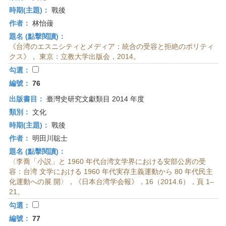
時期(主題)：
戰後
作者：
林怡蕿
題名 (點擊閱讀)：
《台湾のエスニシティとメディア：統合の受容と拒絶のポリティ
クス》， 東京：立教大学出版会，2014。
勾選：
編號：
76
出版書目：
臺灣史研究文獻類目 2014 年度
類別：
文化
時期(主題)：
戰後
作者：
明田川聡士
題名 (點擊閱讀)：
〈李喬「小説」と 1960 年代台湾文学界における安部公房の受
容：台湾 文学における 1960 年代実存主義運動から 80 年代民主
化運動への展 開〉，《日本台湾学会報》，16（2014.6），頁 1–
21。
勾選：
編號：
77