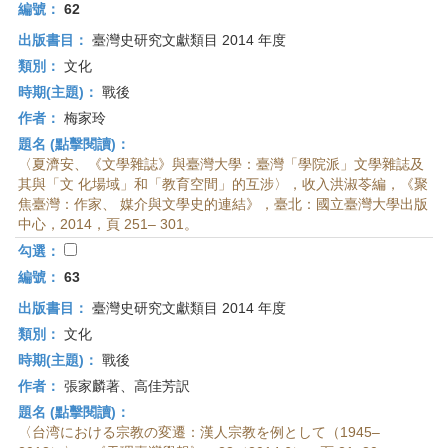
首
編號：
62
頁
出版書目：
臺灣史研究文獻類目 2014 年度
類別：
文化
時期(主題)：
戰後
作者：
梅家玲
題名 (點擊閱讀)：
〈夏濟安、《文學雜誌》與臺灣大學：臺灣「學院派」文學雜誌及
其與「文 化場域」和「教育空間」的互涉〉，收入洪淑苓編，《聚
焦臺灣：作家、 媒介與文學史的連結》，臺北：國立臺灣大學出版
中心，2014，頁 251– 301。
勾選：
編號：
63
出版書目：
臺灣史研究文獻類目 2014 年度
類別：
文化
時期(主題)：
戰後
作者：
張家麟著、高佳芳訳
題名 (點擊閱讀)：
〈台湾における宗教の変遷：漢人宗教を例として（1945–