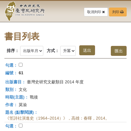
中
跳
到
取消列印
列印
央
主
要
研
內
容
書目列表
究
區
塊
院-
排序：
方式：
臺
勾選：
灣
編號：
61
出版書目：
臺灣史研究文獻類目 2014 年度
史
類別：
文化
研
時期(主題)：
戰後
作者：
莫渝
究
題名 (點擊閱讀)：
所-
《笠詩社演進史（1964–2014）》，高雄：春暉，2014。
勾選：