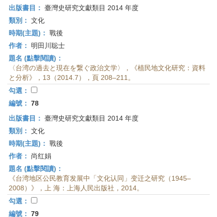
出版書目：
臺灣史研究文獻類目 2014 年度
類別：
文化
時期(主題)：
戰後
作者：
明田川聡士
題名 (點擊閱讀)：
〈台湾の過去と現在を繋ぐ政治文学〉，《植民地文化研究：資料
と分析》，13（2014.7），頁 208–211。
勾選：
編號：
78
出版書目：
臺灣史研究文獻類目 2014 年度
類別：
文化
時期(主題)：
戰後
作者：
尚红娟
題名 (點擊閱讀)：
《台湾地区公民教育发展中「文化认同」变迁之研究（1945–
2008）》，上 海：上海人民出版社，2014。
勾選：
編號：
79