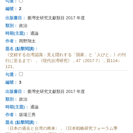
首
勾選：
頁
編號：
2
出版書目：
臺灣史研究文獻類目 2017 年度
類別：
政治
時期(主題)：
通論
作者：
岡野翔太
題名 (點擊閱讀)：
《交錯する台湾認識：見え隠れする「国家」と「人びと」》の刊
行に至るまで〉，《現代台湾研究》，47（2017.7），頁114–
121。
勾選：
編號：
3
出版書目：
臺灣史研究文獻類目 2017 年度
類別：
政治
時期(主題)：
通論
作者：
坂場三男
題名 (點擊閱讀)：
〈日本の過去と台湾の將来〉，《日本戦略研究フォーラム季