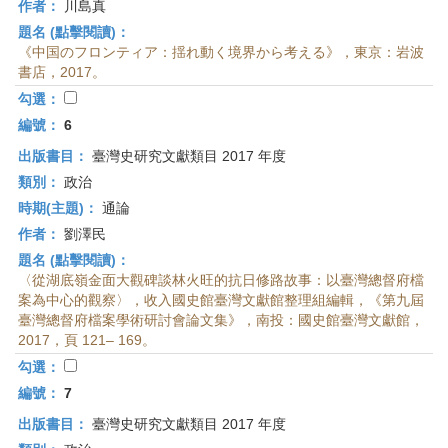
作者：
川島真
題名 (點擊閱讀)：
《中国のフロンティア：揺れ動く境界から考える》，東京：岩波
書店，2017。
勾選：
編號：
6
出版書目：
臺灣史研究文獻類目 2017 年度
類別：
政治
時期(主題)：
通論
作者：
劉澤民
題名 (點擊閱讀)：
〈從湖底嶺金面大觀碑談林火旺的抗日修路故事：以臺灣總督府檔
案為中心的觀察〉，收入國史館臺灣文獻館整理組編輯，《第九屆
臺灣總督府檔案學術研討會論文集》，南投：國史館臺灣文獻館，
2017，頁 121– 169。
勾選：
編號：
7
出版書目：
臺灣史研究文獻類目 2017 年度