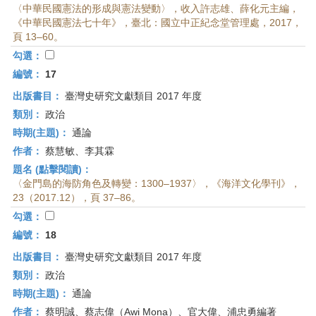
〈中華民國憲法的形成與憲法變動〉，收入許志雄、薛化元主編，
《中華民國憲法七十年》，臺北：國立中正紀念堂管理處，2017，
頁 13–60。
勾選：
編號：
17
出版書目：
臺灣史研究文獻類目 2017 年度
類別：
政治
時期(主題)：
通論
作者：
蔡慧敏、李其霖
題名 (點擊閱讀)：
〈金門島的海防角色及轉變：1300–1937〉，《海洋文化學刊》，
23（2017.12），頁 37–86。
勾選：
編號：
18
出版書目：
臺灣史研究文獻類目 2017 年度
類別：
政治
時期(主題)：
通論
作者：
蔡明誠、蔡志偉（Awi Mona）、官大偉、浦忠勇編著