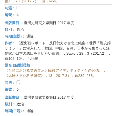
報》，73（2017.7），頁59–64。
勾選：
編號：
4
出版書目：
臺灣史研究文獻類目 2017 年度
類別：
政治
時期(主題)：
通論
作者：
〈歴史戦レポート 反日勢力が台北に結集！世界「慰安婦
サミット」に潜入した：韓国、中国、台湾、日本から集まった活
動家が日本の悪口を言いたい放題〉，Sapio，29：3（2017.2），
頁102–104。 呂怡屏
題名 (點擊閱讀)：
〈台湾における災害展示と民族アイデンティティとの関係〉，
《総研大文化科学研究》，13（2017.3），頁239–255。
勾選：
編號：
5
出版書目：
臺灣史研究文獻類目 2017 年度
類別：
政治
時期(主題)：
通論