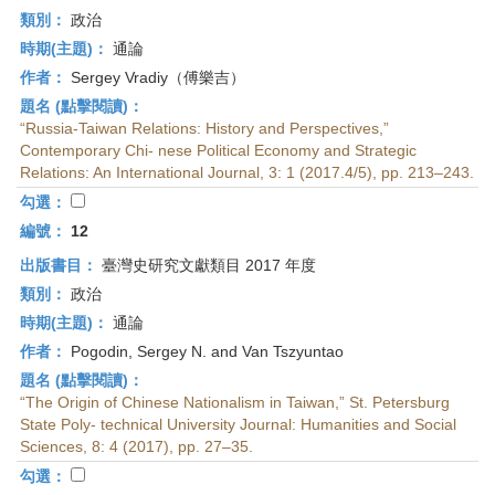
類別：
政治
時期(主題)：
通論
作者：
Sergey Vradiy（傅樂吉）
題名 (點擊閱讀)：
“Russia-Taiwan Relations: History and Perspectives,”
Contemporary Chi- nese Political Economy and Strategic
Relations: An International Journal, 3: 1 (2017.4/5), pp. 213–243.
勾選：
編號：
12
出版書目：
臺灣史研究文獻類目 2017 年度
類別：
政治
時期(主題)：
通論
作者：
Pogodin, Sergey N. and Van Tszyuntao
題名 (點擊閱讀)：
“The Origin of Chinese Nationalism in Taiwan,” St. Petersburg
State Poly- technical University Journal: Humanities and Social
Sciences, 8: 4 (2017), pp. 27–35.
勾選：