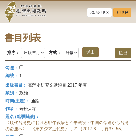
中
跳
到
取消列印
列印
央
主
要
研
內
容
書目列表
究
區
塊
院-
排序：
方式：
臺
勾選：
灣
編號：
1
出版書目：
臺灣史研究文獻類目 2017 年度
史
類別：
政治
研
時期(主題)：
通論
作者：
若松大祐
究
題名 (點擊閱讀)：
所-
〈現代台湾史における甲午戦争と乙未戦役：中国の命運から台湾
の命運へ〉，《東アジア近代史》，21（2017.6），頁37–55。