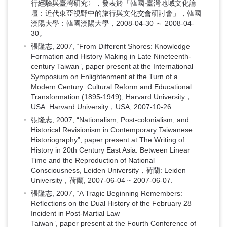
行經驗與臺灣研究〉，發表於「韓國‧臺灣地域文化論
壇：近代東亞視野中的旅行與文化交會研討會」，韓國
漢陽大學：韓國漢陽大學，2008-04-30 ～ 2008-04-
30。
張隆志, 2007, “From Different Shores: Knowledge
Formation and History Making in Late Nineteenth-
century Taiwan”, paper present at the International
Symposium on Enlightenment at the Turn of a
Modern Century: Cultural Reform and Educational
Transformation (1895-1949), Harvard University，
USA: Harvard University，USA, 2007-10-26.
張隆志, 2007, “Nationalism, Post-colonialism, and
Historical Revisionism in Contemporary Taiwanese
Historiography”, paper present at The Writing of
History in 20th Century East Asia: Between Linear
Time and the Reproduction of National
Consciousness, Leiden University，荷蘭: Leiden
University，荷蘭, 2007-06-04 ~ 2007-06-07.
張隆志, 2007, “A Tragic Beginning Remembers:
Reflections on the Dual History of the February 28
Incident in Post-Martial Law
Taiwan”, paper present at the Fourth Conference of