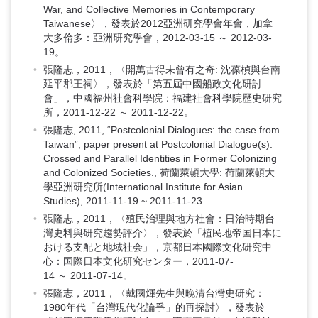
War, and Collective Memories in Contemporary
Taiwanese〉，發表於2012亞洲研究學會年會，加拿
大多倫多：亞洲研究學會，2012-03-15 ～ 2012-03-
19。
張隆志，2011，〈開萬古得未曾有之奇: 沈葆楨與台南
延平郡王祠〉，發表於「第五屆中國船政文化研討
會」，中國福州社會科學院：福建社會科學院歷史研究
所，2011-12-22 ～ 2011-12-22。
張隆志, 2011, “Postcolonial Dialogues: the case from
Taiwan”, paper present at Postcolonial Dialogue(s):
Crossed and Parallel Identities in Former Colonizing
and Colonized Societies., 荷蘭萊頓大學: 荷蘭萊頓大
學亞洲研究所(International Institute for Asian
Studies), 2011-11-19 ~ 2011-11-23.
張隆志，2011，〈殖民治理與地方社會：日治時期台
灣史料與研究趨勢評介〉，發表於「植民地帝国日本に
おける支配と地域社会」，京都日本國際文化研究中
心：国際日本文化研究センター，2011-07-
14 ～ 2011-07-14。
張隆志，2011，〈戴國煇先生與晚清台灣史研究：
1980年代「台灣現代化論爭」的再探討〉，發表於