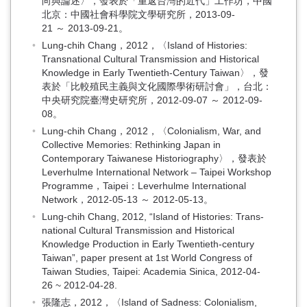
向與論述〉，發表於「重返台灣的近代」工作坊，中國
北京：中國社會科學院文學研究所，2013-09-
21 ～ 2013-09-21。
Lung-chih Chang，2012，〈Island of Histories:
Transnational Cultural Transmission and Historical
Knowledge in Early Twentieth-Century Taiwan〉，發
表於「比較殖民主義與文化國際學術研討會」，台北：
中央研究院臺灣史研究所，2012-09-07 ～ 2012-09-
08。
Lung-chih Chang，2012，〈Colonialism, War, and
Collective Memories: Rethinking Japan in
Contemporary Taiwanese Historiography〉，發表於
Leverhulme International Network – Taipei Workshop
Programme，Taipei：Leverhulme International
Network，2012-05-13 ～ 2012-05-13。
Lung-chih Chang, 2012, “Island of Histories: Trans-
national Cultural Transmission and Historical
Knowledge Production in Early Twentieth-century
Taiwan”, paper present at 1st World Congress of
Taiwan Studies, Taipei: Academia Sinica, 2012-04-
26 ~ 2012-04-28.
張隆志，2012，〈Island of Sadness: Colonialism,