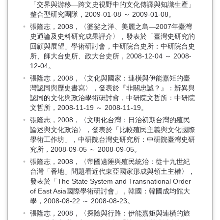
「交界與游移—跨文史視野中的文化傳譯與知識生產」
整合型研究團隊，2009-01-08 ～ 2009-01-08。
張隆志，2008，〈婆娑之洋、美麗之島—2007年臺灣
史通論及史料研究成果評介〉，發表於「臺灣史研究的
回顧與展望」學術研討會，中研院台史所：中研院台史
所、師大台史所、政大台史所，2008-12-04 ～ 2008-
12-04。
張隆志，2008，〈文化與國家：連橫與伊能嘉矩的臺
灣認同與歷史書寫〉，發表於『非關忠誠？』：辨異與
認同的文化與政治學術研討會，中研院文哲所：中研院
文哲所，2008-11-19 ～ 2008-11-19。
張隆志，2008，〈文明化台灣：日治初期台灣的殖民
論述與文化政治〉，發表於「比較殖民主義與文化國際
學術工作坊」，中研院台灣史研究所：中研院臺灣史研
究所，2008-09-05 ～ 2008-09-05。
張隆志，2008，〈帝國邊陲與殖民統治：從十九世紀
台灣「番地」問題看近代東亞國家形成與領土主權〉，
發表於「The State System and Transnational Order
of East Asia國際學術研討會」，韓國：韓國成均館大
學，2008-08-22 ～ 2008-08-23。
張隆志，2008，〈探險與行路：伊能嘉矩與連橫的旅