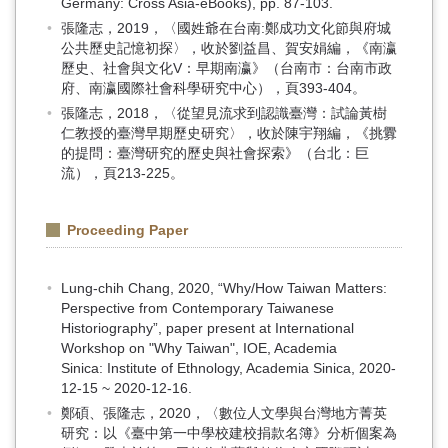
Germany: Cross Asia-eBooks), pp. 87-103.
張隆志，2019，〈國姓爺在台南:鄭成功文化節與府城
公共歷史記憶初探〉，收於劉益昌、賀安娟編，《南瀛
歷史、社會與文化V：早期南瀛》（台南市：台南市政
府、南瀛國際社會科學研究中心），頁393-404。
張隆志，2018，〈從望見流求到認識臺灣：試論黃樹
仁教授的臺灣早期歷史研究〉，收於陳宇翔編，《挑釁
的提問：臺灣研究的歷史與社會探索》（台北：巨
流），頁213-225。
Proceeding Paper
Lung-chih Chang, 2020, “Why/How Taiwan Matters:
Perspective from Contemporary Taiwanese
Historiography”, paper present at International
Workshop on "Why Taiwan", IOE, Academia
Sinica: Institute of Ethnology, Academia Sinica, 2020-
12-15 ~ 2020-12-16.
鄭碩、張隆志，2020，〈數位人文學與台灣地方菁英
研究：以《臺中第一中學校建校捐款名簿》分析個案為