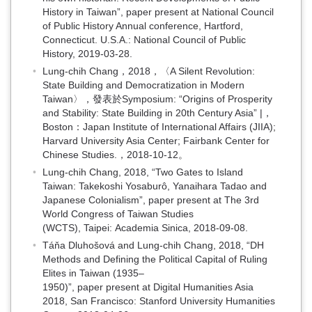
History in Taiwan”, paper present at National Council
of Public History Annual conference, Hartford,
Connecticut. U.S.A.: National Council of Public
History, 2019-03-28.
Lung-chih Chang，2018，〈A Silent Revolution:
State Building and Democratization in Modern
Taiwan〉，發表於Symposium: “Origins of Prosperity
and Stability: State Building in 20th Century Asia” |，
Boston：Japan Institute of International Affairs (JIIA);
Harvard University Asia Center; Fairbank Center for
Chinese Studies.，2018-10-12。
Lung-chih Chang, 2018, “Two Gates to Island
Taiwan: Takekoshi Yosaburô, Yanaihara Tadao and
Japanese Colonialism”, paper present at The 3rd
World Congress of Taiwan Studies
(WCTS), Taipei: Academia Sinica, 2018-09-08.
Táňa Dluhošová and Lung-chih Chang, 2018, “DH
Methods and Defining the Political Capital of Ruling
Elites in Taiwan (1935–
1950)”, paper present at Digital Humanities Asia
2018, San Francisco: Stanford University Humanities