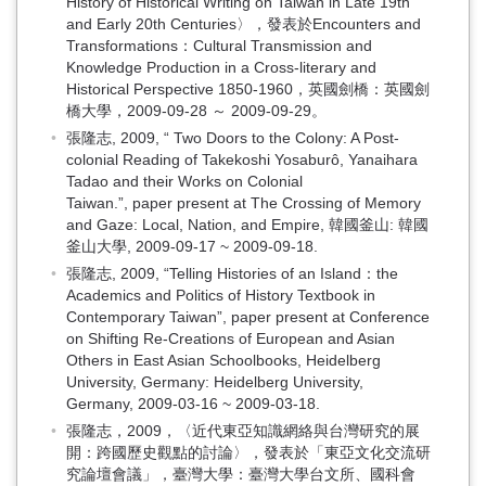
History of Historical Writing on Taiwan in Late 19th
and Early 20th Centuries〉，發表於Encounters and
Transformations：Cultural Transmission and
Knowledge Production in a Cross-literary and
Historical Perspective 1850-1960，英國劍橋：英國劍
橋大學，2009-09-28 ～ 2009-09-29。
張隆志, 2009, “ Two Doors to the Colony: A Post-
colonial Reading of Takekoshi Yosaburô, Yanaihara
Tadao and their Works on Colonial
Taiwan.”, paper present at The Crossing of Memory
and Gaze: Local, Nation, and Empire, 韓國釜山: 韓國
釜山大學, 2009-09-17 ~ 2009-09-18.
張隆志, 2009, “Telling Histories of an Island：the
Academics and Politics of History Textbook in
Contemporary Taiwan”, paper present at Conference
on Shifting Re-Creations of European and Asian
Others in East Asian Schoolbooks, Heidelberg
University, Germany: Heidelberg University,
Germany, 2009-03-16 ~ 2009-03-18.
張隆志，2009，〈近代東亞知識網絡與台灣研究的展
開：跨國歷史觀點的討論〉，發表於「東亞文化交流研
究論壇會議」，臺灣大學：臺灣大學台文所、國科會