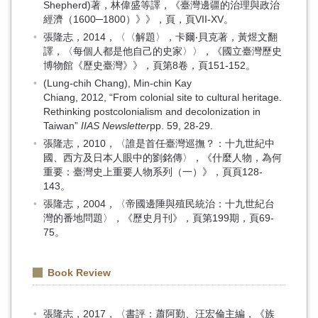
Shepherd)著，林偉盛等譯，《臺灣邊疆的治理與政治
經濟（1600─1800）》》，頁，頁VII-XV。
張隆志，2014，〈〈解題〉，卡爾‧貝克著，黃煜文翻
譯，〈每個人都是他自己的史家〉〉，《國立臺灣歷史
博物館《歷史臺灣》》，頁第8卷，頁151-152。
(Lung-chih Chang), Min-chin Kay
Chiang, 2012, “From colonial site to cultural heritage.
Rethinking postcolonialism and decolonization in
Taiwan”
IIAS Newsletter
pp. 59, 28-29.
張隆志，2010，〈誰是首任臺灣巡撫？：十九世紀中
國、西方及日本人眼中的劉銘傳〉，《什麼人物，為何
重要：臺灣史上重要人物系列（一）》，頁頁128-
143。
張隆志，2004，〈帝國邊陲與殖民統治：十九世紀台
灣的番地問題〉，《歷史月刊》，頁第199期，頁69-
75。
Book Review
張隆志，2017，〈書評：蕭阿勤、汪宏倫主編，《族