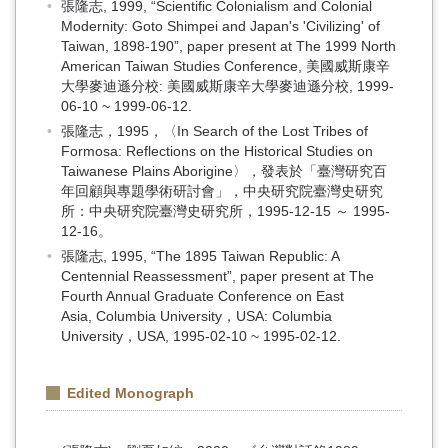
張隆志, 1999, “Scientific Colonialism and Colonial
Modernity: Goto Shimpei and Japan's 'Civilizing' of
Taiwan, 1898-190”, paper present at The 1999 North
American Taiwan Studies Conference, 美國威斯康辛
大學麥迪遜分校: 美國威斯康辛大學麥迪遜分校, 1999-
06-10 ~ 1999-06-12.
張隆志，1995，〈In Search of the Lost Tribes of
Formosa: Reflections on the Historical Studies on
Taiwanese Plains Aborigine〉，發表於「臺灣研究百
年回顧與專題學術研討會」，中央研究院臺灣史研究
所：中央研究院臺灣史研究所，1995-12-15 ～ 1995-
12-16。
張隆志, 1995, “The 1895 Taiwan Republic: A
Centennial Reassessment”, paper present at The
Fourth Annual Graduate Conference on East
Asia, Columbia University，USA: Columbia
University，USA, 1995-02-10 ~ 1995-02-12.
Edited Monograph