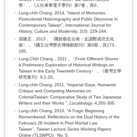
學〉，《人社東華電子季刊》第7卷，頁0。
Lung-chih Chang, 2014, “Island of Memories:
Postcolonial Historiography and Public Discourse in
Contemporary Taiwan”,
International Journal for
History, Culture and Modernity,
2(3): 229-244.
張隆志，2013，〈國姓爺在台南：走讀鄭成功文化
節〉，《國立台灣歷史博物館館刊》第5期，頁173-
185。
Lung-Chih Chang，2011，〈From Different Shores:
a Preliminary Exploration of Historical Writings on
Taiwan in the Early Twentieth Century〉，《臺灣文學
研究集刊》9,1-20。
Lung-chih Chang, 2011, “Imperial Gaze, Humanist
Critique and Competing Memories on
ColonialTaiwan: Comparative Study of Two Japanese
Writers and their Works ”,
Localitology,
4,265-305.
Lung-chih Chang, 2010, “A Tragic Beginning
Remembered: Reflections on the Dual History of the
February 28 Incident in Post-Martial Law
Taiwan”,
Taiwan Lecture Series Working Papers
Online (TLSWPO),
No. 5.