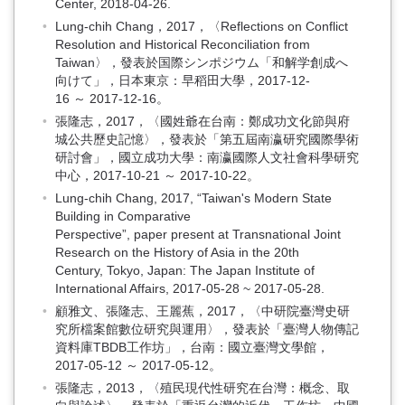
Center, 2018-04-26.
Lung-chih Chang，2017，〈Reflections on Conflict
Resolution and Historical Reconciliation from
Taiwan〉，發表於国際シンポジウム「和解学創成へ
向けて」，日本東京：早稻田大學，2017-12-
16 ～ 2017-12-16。
張隆志，2017，〈國姓爺在台南：鄭成功文化節與府
城公共歷史記憶〉，發表於「第五屆南瀛研究國際學術
研討會」，國立成功大學：南瀛國際人文社會科學研究
中心，2017-10-21 ～ 2017-10-22。
Lung-chih Chang, 2017, “Taiwan's Modern State
Building in Comparative
Perspective”, paper present at Transnational Joint
Research on the History of Asia in the 20th
Century, Tokyo, Japan: The Japan Institute of
International Affairs, 2017-05-28 ~ 2017-05-28.
顧雅文、張隆志、王麗蕉，2017，〈中研院臺灣史研
究所檔案館數位研究與運用〉，發表於「臺灣人物傳記
資料庫TBDB工作坊」，台南：國立臺灣文學館，
2017-05-12 ～ 2017-05-12。
張隆志，2013，〈殖民現代性研究在台灣：概念、取