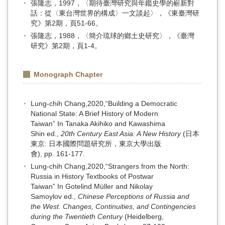
張隆志，1997，〈期待臺灣研究與年鑑史學的嶄新對
話：從〈東台灣世界的構成〉一文談起〉，《東臺灣研
究》第2期，頁51-66。
張隆志，1988，〈簡介琉球的鄉土史研究〉，《臺灣
研究》第2期，頁1-4。
Monograph Chapter
Lung-chih Chang,2020,“Building a Democratic
National State: A Brief History of Modern
Taiwan” In Tanaka Akihiko and Kawashima
Shin ed.,
20th Century East Asia: A New History
(日本
東京: 日本國際問題研究所，東京大學出版
會), pp. 161-177.
Lung-chih Chang,2020,“Strangers from the North:
Russia in History Textbooks of Postwar
Taiwan” In Gotelind Müller and Nikolay
Samoylov ed.,
Chinese Perceptions of Russia and
the West. Changes, Continuities, and Contingencies
during the Twentieth Century
(Heidelberg,