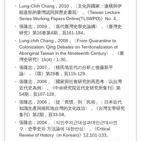
Lung-Chih Chang，2010，〈文化與國家：連橫與伊
能嘉矩的臺灣認同與歷史書寫〉，《Taiwan Lecture
Series Working Papers Online(TLSWPO)》No. 4。
張隆志，2009，〈當代臺灣史學史論綱〉，《臺灣史
研究》第16卷第4期，頁161-184。
Lung-chih Chang，2008，〈From Quarantine to
Colonization: Qing Debates on Territorialization of
Aboriginal Taiwan in the Nineteenth Century〉，《臺
灣史研究》15(4)：1-30。
張隆志，2007，〈植民地近代の分析と後藤新平
論〉，《環》第29卷，頁115-129。
張隆志，2006，〈國家與社會研究的再思考：以台灣
近代史為例〉，《中央研究院近代史研究所集刊》第
54期，頁107-128。
張隆志，2006，〈從「舊慣」到「民俗」：日本近代
知識生產與殖民地台灣的文化政治〉，《台灣文學研究
集刊》第2期，頁33-58。
張隆志，2004，〈식민주의근대성과대만근대사연
구：史學史와 方法論에 대한반성〉，《Critical
Review of History（in Korean)》12,101-133。