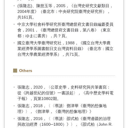
(張隆志)、陳慈玉等，2005，《台灣史研究文獻類目，
2004年度》（臺北市：中央研究院臺灣史研究所），
共161頁。
中京大學社會科學研究所臺灣總督府文書目錄編纂委員
會，2001，《臺灣總督府文書目錄，第八卷》（東京
都：ゆまに書房），共？頁。
國立臺灣大學臺灣研究社，1988，《國立台灣大學農
業經濟學系圖書館日文台灣資料目錄》（臺北市：國立
台灣大學農業經濟學系），共71頁。
Others
張隆志，2020，〈公眾史學，史料研究與共筆書寫：
從《跨越世紀的信號》一書談起〉，《高中歷史學科電
子報》，頁第10802期。
張隆志，2018，〈〈導讀〉鄧津華《臺灣的想像地
理》〉，《鄧津華，《臺灣的想像地理》》
張隆志，2016，〈〈導讀〉卲式柏《臺灣邊疆的治理
與政治經濟（1600─1800）》〉，《卲式柏（John R.