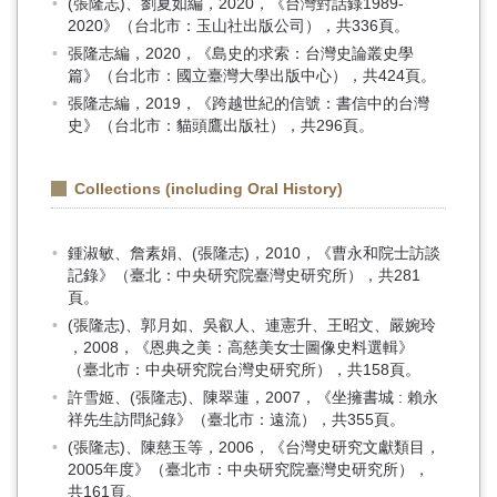
(張隆志)、劉夏如編，2020，《台灣對話錄1989-
2020》（台北市：玉山社出版公司），共336頁。
張隆志編，2020，《島史的求索：台灣史論叢史學
篇》（台北市：國立臺灣大學出版中心），共424頁。
張隆志編，2019，《跨越世紀的信號：書信中的台灣
史》（台北市：貓頭鷹出版社），共296頁。
Collections (including Oral History)
鍾淑敏、詹素娟、(張隆志)，2010，《曹永和院士訪談
記錄》（臺北：中央研究院臺灣史研究所），共281
頁。
(張隆志)、郭月如、吳叡人、連憲升、王昭文、嚴婉玲
，2008，《恩典之美：高慈美女士圖像史料選輯》
（臺北市：中央研究院台灣史研究所），共158頁。
許雪姬、(張隆志)、陳翠蓮，2007，《坐擁書城 : 賴永
祥先生訪問紀錄》（臺北市：遠流），共355頁。
(張隆志)、陳慈玉等，2006，《台灣史研究文獻類目，
2005年度》（臺北市：中央研究院臺灣史研究所），
共161頁。