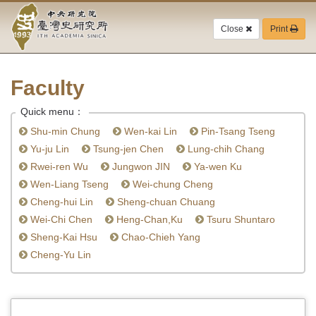
Academia
Jump
to
Close
Print
Sinica-
the
main
Taiwan
content
block
Faculty
History
Quick menu：
Institute-
Shu-min Chung
Wen-kai Lin
Pin-Tsang Tseng
Home
Yu-ju Lin
Tsung-jen Chen
Lung-chih Chang
Rwei-ren Wu
Jungwon JIN
Ya-wen Ku
Wen-Liang Tseng
Wei-chung Cheng
Cheng-hui Lin
Sheng-chuan Chuang
Wei-Chi Chen
Heng-Chan,Ku
Tsuru Shuntaro
Sheng-Kai Hsu
Chao-Chieh Yang
Cheng-Yu Lin