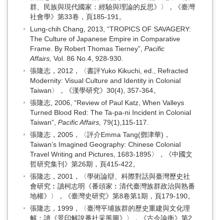
群、民族與現代國家：經驗與理論的反思》〉，《臺灣
社會學》第33卷，頁185-191。
Lung-chih Chang, 2013, “TROPICS OF SAVAGERY:
The Culture of Japanese Empire in Comparative
Frame. By Robert Thomas Tierney”,
Pacific
Affairs,
Vol. 86 No.4, 928-930.
張隆志，2012，〈書評Yuko Kikuchi, ed., Refracted
Modernity: Visual Culture and Identity in Colonial
Taiwan〉，《漢學研究》30(4), 357-364。
張隆志, 2006, “Review of Paul Katz, When Valleys
Turned Blood Red: The Ta-pa-ni Incident in Colonial
Taiwan”,
Pacific Affairs,
79(1),115-117.
張隆志，2005，〈評介Emma Tang(鄧津華)，
Taiwan’s Imagined Geography: Chinese Colonial
Travel Writing and Pictures, 1683-1895〉，《中國文
哲研究集刊》第26期，頁415-422。
張隆志，2001，〈學術論辯、科際對話與臺灣歷史社
會研究︰讀柯志明《番頭家︰清代臺灣族群政治與熟番
地權》〉，《臺灣史研究》第8卷第1期，頁179-190。
張隆志，1999，〈臺灣平埔族群的歷史重建與文化理
解：讀《景印解說番社采風圖》〉，《古今論衡》第2