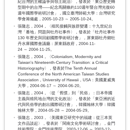
紀台灣的主權論爭與領土統治〉，發表於「東亞歷史轉
型期中的台灣——紀念馬關條約110週年暨台灣光復60
週年國際學術研討會」，國立臺灣師範大學：台灣研究
學會籌備處，2005-10-23 ～ 2005-10-24。
張隆志，2004，〈殖民接觸與族群變遷：十九世紀台
灣「番地」問題與牡丹社事件〉，發表於「牡丹社事件
130 年歷史與回顧國際學術研討會」，屏東縣牡丹鄉牡
丹水庫國際會議廳：屏東縣政府，2004-11-
24 ～ 2004-11-25。
張隆志，2004，〈Colonialism, Modernity and
Taiwan's Nineteenth-Century Transition: a Critical
Historiography〉，發表於The Tenth Annual
Conference of the North American Taiwan Studies
Association，University of Hawaii，USA：美國夏威夷
大學，2004-06-17 ～ 2004-06-20。
張隆志，2004，〈從「舊慣」到「民俗」：日本帝國
主義與殖民地台灣的文化政治〉，發表於「東亞洲的近
代與民俗學的創出國際研討會」，韓國翰林大學：韓國
翰林大學，2004-05-28 ～ 2004-05-29。
張隆志，2003，〈美國東亞研究中的福建：從三本英
文作品談起〉，發表於「閩南文化學術研討會」，金門
技術學院：金門技術學院，2003-12-06 ～ 2003-12-