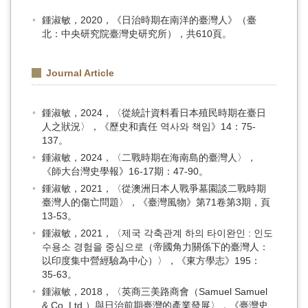
鍾淑敏，2020，《日治時期在南洋的臺灣人》（臺
北：中央研究院臺灣史研究所），共610頁。
Journal Article
鍾淑敏，2024，〈從統計資料看日本殖民時期在臺日
人之狀況〉，《歷史和責任 역사와 책임》14：75-
137。
鍾淑敏，2024，〈二戰時期在海南島的臺灣人〉，
《師大台灣史學報》16-17期：47-90。
鍾淑敏，2021，〈從澳洲日本人戰爭墓園談二戰時期
臺灣人的傷亡問題〉，《臺灣風物》第71卷第3期，頁
13-53。
鍾淑敏，2021，〈제국 각축관계 하의 타이완인 : 인도
수용소 경험을 중심으로（帝國角力關係下的臺灣人：
以印度集中營經驗為中心）〉，《東方學志》195：
35-63。
鍾淑敏，2018，〈英商三美路商會（Samuel Samuel
& Co.,Ltd.）與日治前期臺灣的產業發展〉，《臺灣史