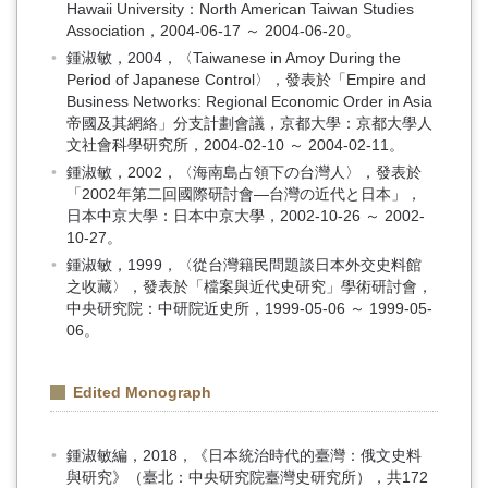
Hawaii University：North American Taiwan Studies
Association，2004-06-17 ～ 2004-06-20。
鍾淑敏，2004，〈Taiwanese in Amoy During the
Period of Japanese Control〉，發表於「Empire and
Business Networks: Regional Economic Order in Asia
帝國及其網絡」分支計劃會議，京都大學：京都大學人
文社會科學研究所，2004-02-10 ～ 2004-02-11。
鍾淑敏，2002，〈海南島占領下の台灣人〉，發表於
「2002年第二回國際研討會—台灣の近代と日本」，
日本中京大學：日本中京大學，2002-10-26 ～ 2002-
10-27。
鍾淑敏，1999，〈從台灣籍民問題談日本外交史料館
之收藏〉，發表於「檔案與近代史研究」學術研討會，
中央研究院：中研院近史所，1999-05-06 ～ 1999-05-
06。
Edited Monograph
鍾淑敏編，2018，《日本統治時代的臺灣：俄文史料
與研究》（臺北：中央研究院臺灣史研究所），共172