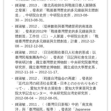
鍾淑敏，2013，〈臺北高校師生與戰後日臺人脈關係
之發展〉，發表於「戰後臺灣歷史的多元鑲嵌與主體創
造」，中研院台史所：中研院台史所，2013-08-
30 ～ 2013-08-31。
鍾淑敏，2012，〈堤林數衛與臺灣總督府的南進政
策〉，發表於2012年「戰後臺灣歷史的多元鑲嵌與主
體創造」工作坊（三）－人脈篇，中研院台史所：「戰
後臺灣歷史的多元鑲嵌與主體創造」計畫，2012-12-
08 ～ 2012-12-08。
鍾淑敏，2012，〈日治初期在臺日人社會的形成：以
臺灣民報集團為中心〉，發表於「日記與社會生活史」
學術研討會，國立臺灣歷史博物館：中央研究院臺灣史
研究所、國立臺灣歷史博物館、國立成功大學歷史系，
2012-11-16 ～ 2012-11-17。
鍾淑敏，2012，〈戦後台湾協会の再建〉，發表於
「近代台湾の経済社会変遷－日本とのかかわりをめぐ
って-」，愛知大学名古屋校舎：愛知大学東亜同文書
院大学記念センター、中央研究院台湾史研究所，
2012-08-04 ～ 2012-08-05。
鍾淑敏，2011，〈《臺灣日日新報》中的「南支南
洋」與「臺灣籍民」報導 〉，發表於「Japanese