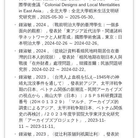
際學術會議「Colonial Designs and Local Mentalities
in East Asia」，全北大學：全北大學稻米生活文明研
究研究所，2025-05-30 ～ 2025-05-30。
鍾淑敏，2024，〈戰前明治大學的臺灣學生：一個多
面向的觀察〉，發表於「東アジア近代法学・関連諸科
学ネットワークと人材育成」國際學術會議，東京：日
本明治大學，2024-02-26 ～ 2024-02-26。
鍾淑敏，2024，〈從統計資料看殖民地時期居住在臺
灣的日本人的現狀〉，發表於「植民地期在朝日本人與
戰後『在外財產』處理問題」，韓國首爾：民族問題研
究所，2024-02-22 ～ 2024-02-22。
鍾淑敏，2023，〈台湾人よ血税を払え--1945年の神
靖丸沈没事件を通して〉，發表於アジア、太平洋戦争
期の日本、ベトナム関係の新潮流－民間アーカイブズ
の視点から，南山大学（日本）：ＪＳＰＳ科研費課題
番号（20Ｈ０１３２９）「マルチ、アーカイブズ的
調査によるアジア、太平洋戦争期日本、ベトナム関係
史の再検討」/２０２３年度学習院大学東洋文化研究
所「アーカイブズプロジェクト」，2023-11-
11 ～ 2023-11-11。
鍾淑敏，2023，〈從辻利茶舖到祇園辻利〉，發表於