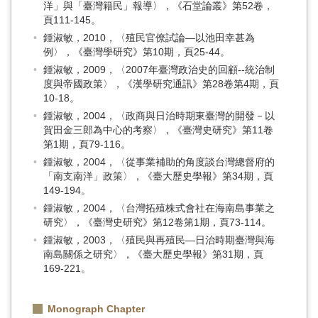
洋」與「臺灣籍民」報導〉，《石堂論叢》第52卷，
頁111-145。
鍾淑敏，2010，〈殖民官僚試論—以池田幸甚為
例〉，《臺灣學研究》第10期，頁25-44。
鍾淑敏，2009，〈2007年臺灣政治史的回顧--統治制
度與帝國政策〉，《漢學研究通訊》第28卷第4期，頁
10-18。
鍾淑敏，2004，〈政商與日治時期東臺灣的開發－以
賀田金三郎為中心的考察〉，《臺灣史研究》第11卷
第1期，頁79-116。
鍾淑敏，2004，〈從事業補助的角度談台灣總督府的
「南支南洋」政策〉，《臺大歷史學報》第34期，頁
149-194。
鍾淑敏，2004，〈台灣拓殖株式會社在海南島事業之
研究〉，《臺灣史研究》第12卷第1期，頁73-114。
鍾淑敏，2003，〈殖民與再殖民—日治時期臺灣與海
南島關係之研究〉，《臺大歷史學報》第31期，頁
169-221。
Monograph Chapter