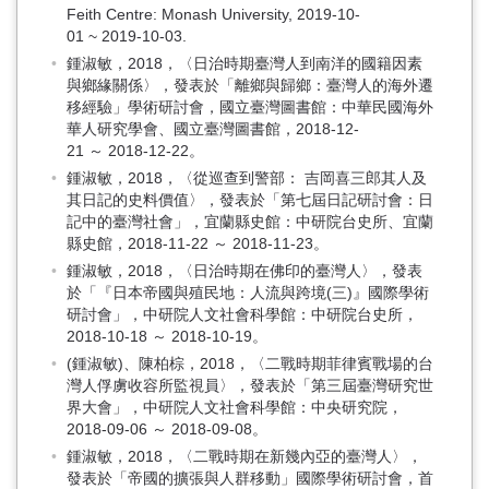
Feith Centre: Monash University, 2019-10-
01 ~ 2019-10-03.
鍾淑敏，2018，〈日治時期臺灣人到南洋的國籍因素
與鄉緣關係〉，發表於「離鄉與歸鄉：臺灣人的海外遷
移經驗」學術研討會，國立臺灣圖書館：中華民國海外
華人研究學會、國立臺灣圖書館，2018-12-
21 ～ 2018-12-22。
鍾淑敏，2018，〈從巡查到警部： 吉岡喜三郎其人及
其日記的史料價值〉，發表於「第七屆日記研討會：日
記中的臺灣社會」，宜蘭縣史館：中研院台史所、宜蘭
縣史館，2018-11-22 ～ 2018-11-23。
鍾淑敏，2018，〈日治時期在佛印的臺灣人〉，發表
於「『日本帝國與殖民地：人流與跨境(三)』國際學術
研討會」，中研院人文社會科學館：中研院台史所，
2018-10-18 ～ 2018-10-19。
(鍾淑敏)、陳柏棕，2018，〈二戰時期菲律賓戰場的台
灣人俘虜收容所監視員〉，發表於「第三屆臺灣研究世
界大會」，中研院人文社會科學館：中央研究院，
2018-09-06 ～ 2018-09-08。
鍾淑敏，2018，〈二戰時期在新幾內亞的臺灣人〉，
發表於「帝國的擴張與人群移動」國際學術研討會，首