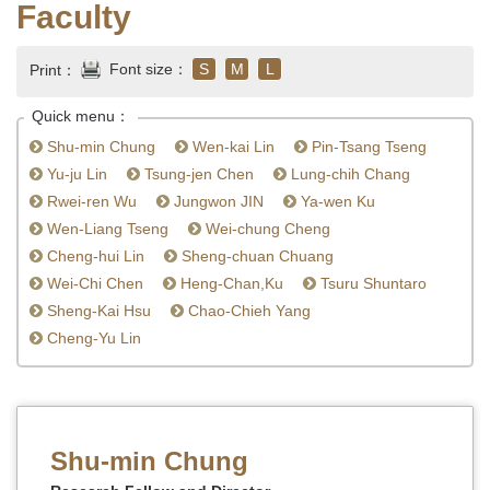
Faculty
Font size：
S
M
L
Print：
Quick menu：
Shu-min Chung
Wen-kai Lin
Pin-Tsang Tseng
Yu-ju Lin
Tsung-jen Chen
Lung-chih Chang
Rwei-ren Wu
Jungwon JIN
Ya-wen Ku
Wen-Liang Tseng
Wei-chung Cheng
Cheng-hui Lin
Sheng-chuan Chuang
Wei-Chi Chen
Heng-Chan,Ku
Tsuru Shuntaro
Sheng-Kai Hsu
Chao-Chieh Yang
Cheng-Yu Lin
Shu-min Chung