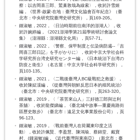
察：以吉岡喜三郎、鷲巢敦哉為線索〉，收於許雪姬
編，《世界‧啟蒙‧在地：臺灣文化協會百年紀念》（臺
北市：中央研究院臺灣史研究所），頁169-205。
鍾淑敏，2022，〈日治時期前往南洋的澎湖人〉，收
於許婉婷編，《2021澎湖學第21屆學術研討會論文
集》（澎湖縣：澎湖縣文化局），頁57-71。
鍾淑敏，2022，〈警察、保甲制度と伝染病防遏--「吉
岡喜三郎日記」を手がかりに〉，收於中京大学社会科
学研究所台湾史研究センター編，《日本統治下台湾の
防疫と衛生》（名古屋：中京大学社会科学研究所），
頁103-135。
鍾淑敏，2021，〈二戰後臺灣人BC級戰犯之救援〉，
收於陳姃湲編，《從臺灣與朝鮮反思日本的殖民統治》
（臺北市：中央研究院臺灣史研究所），頁263-320。
鍾淑敏，2019，〈「茶苦來山人」三好德三郎與辻利
茶舖〉，收於龍傑娣編，《臺北城中故事—重慶南路街
區歷史散步》（臺北市：遠足文化事業股份公司），頁
96-123。
鍾淑敏，2019，〈戰前臺灣人在荷屬東印度之活
動〉，收於許佩賢、李盈慧、陳鴻瑜、蔡錦堂、戴寶
村、(鍾淑敏)編，《近代臺灣與東南亞》（新北市：臺