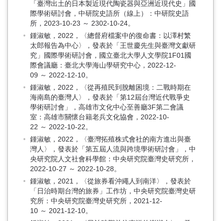
「臺灣出土的日本製近現代陶瓷器與亞洲近現代史」國
際學術研討會，中研院史語所（線上）：中研院史語
所，2023-10-23 ～ 2302-10-24。
鍾淑敏，2022，〈總督府檔案中的復命書：以澤村繁
太郎報告為中心〉，發表於「王世慶先生與臺灣文獻研
究」國際學術研討會，國立臺北大學人文學院1F01國
際會議廳：臺北大學海山學研究中心，2022-12-
09 ～ 2022-12-10。
鍾淑敏，2022，〈從再殖民到脫離困境：二戰時期在
海南島的臺灣人〉，發表於「第12屆台灣近代戰爭史
學術研討會」，高雄市文化中心至善廳3F第二會議
室：高雄市關懷台籍老兵文化協會，2022-10-
22 ～ 2022-10-22。
鍾淑敏，2022，〈臺灣拓殖株式會社的南方進出與臺
灣人〉，發表於「第五屆人流與跨境學術研討會」，中
央研究院人文社會科學館：中央研究院臺灣史研究所，
2022-10-27 ～ 2022-10-28。
鍾淑敏，2021，〈從旅券看沖繩人到南洋〉，發表於
「日治時期台灣的旅券」工作坊，中央研究院臺灣史研
究所：中央研究院臺灣史研究所，2021-12-
10 ～ 2021-12-10。