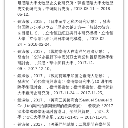
爾漢陽大學比較歷史文化研究所：韓國漢陽大學比較歷
史文化研究所，中研院台史所，2018-05-11 ～ 2018-
05-12。
鍾淑敏，2018，〈日本留学と私の研究活動〉，發表
於国際シンポジウム「歴史の越え方—「怨讐の彼方」
を目指して」，立命館亞細亞與日本研究機構：立命館
大學「立命館亞細亞與日本研究機構」，2018-02-
24 ～ 2018-02-24。
鍾淑敏，2017，〈戰前臺灣人在南洋的經濟活動〉，
發表於「全球史視野下中國與亞太商業和貿易國際學術
研討會」，武漢：華中師範大學，2017-12-
09 ～ 2017-12-10。
鍾淑敏，2017，〈戰前荷屬東印度之臺灣人活動〉，
發表於「近代臺灣與東南亞 臺灣學研究中心10 週年國
際學術研討會」，臺灣圖書館：臺灣圖書館、臺灣師範
大學臺灣史研究所，2017-11-24 ～ 2017-11-25。
鍾淑敏，2017，〈英商三美路商會(Samuel Samuel &
Co.,Ltd)與日治前期臺灣的產業發展〉，發表於「2017
淡水學國際學術研討會港口、船舶與貿易」，淡江大
學：淡江大學歷史系，2017-11-03 ～ 2017-11-04。
鍾淑敏，2017，〈將軍們的試煉：二戰期間在臺的盟