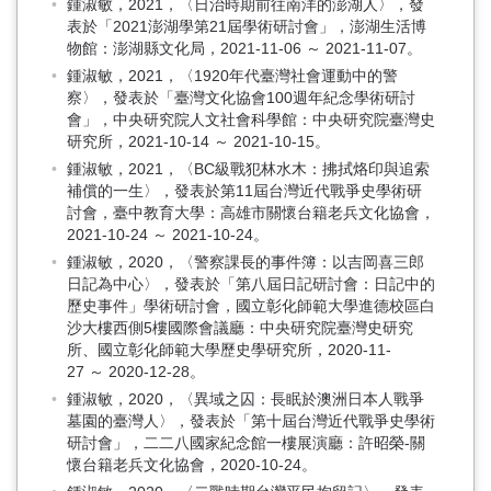
鍾淑敏，2021，〈日治時期前往南洋的澎湖人〉，發
表於「2021澎湖學第21屆學術研討會」，澎湖生活博
物館：澎湖縣文化局，2021-11-06 ～ 2021-11-07。
鍾淑敏，2021，〈1920年代臺灣社會運動中的警
察〉，發表於「臺灣文化協會100週年紀念學術研討
會」，中央研究院人文社會科學館：中央研究院臺灣史
研究所，2021-10-14 ～ 2021-10-15。
鍾淑敏，2021，〈BC級戰犯林水木：拂拭烙印與追索
補償的一生〉，發表於第11屆台灣近代戰爭史學術研
討會，臺中教育大學：高雄市關懷台籍老兵文化協會，
2021-10-24 ～ 2021-10-24。
鍾淑敏，2020，〈警察課長的事件簿：以吉岡喜三郎
日記為中心〉，發表於「第八屆日記研討會：日記中的
歷史事件」學術研討會，國立彰化師範大學進德校區白
沙大樓西側5樓國際會議廳：中央研究院臺灣史研究
所、國立彰化師範大學歷史學研究所，2020-11-
27 ～ 2020-12-28。
鍾淑敏，2020，〈異域之囚：長眠於澳洲日本人戰爭
墓園的臺灣人〉，發表於「第十屆台灣近代戰爭史學術
研討會」，二二八國家紀念館一樓展演廳：許昭榮-關
懷台籍老兵文化協會，2020-10-24。