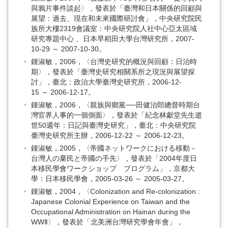
與鴉片事件談起〉，發表於「臺灣和日本關係的回顧與
展望：過去、現在和未來國際研討會」，中央研究院民
族所大樓2319會議室：中央研究院人社中心亞太區域
研究專題中心 、日本早稻田大學台灣研究所，2007-
10-29 ～ 2007-10-30。
鍾淑敏，2006，〈台灣史研究的概況與回顧：日治時
期〉，發表於「臺灣史研究相關系所之現況與展望探
討」，臺北：政治大學臺灣史研究所，2006-12-
15 ～ 2006-12-17。
鍾淑敏，2006，〈親族與鄉黨──田健治郎總督時期台
灣官界人事的一個側面〉，發表於「紀念林獻堂先生逝
世50週年：日記與臺灣史研究」，臺北：中央研究院
臺灣史研究所主辦，2006-12-22 ～ 2006-12-23。
鍾淑敏，2005，〈帝國ネットワークにおける移動－
台灣人の棄民と帝國の手先〉，發表於「2004年度日
本移民學會ワークショップ プログラム」，京都大
學：日本移民學會，2005-03-26 ～ 2005-03-27。
鍾淑敏，2004，〈Colonization and Re-colonization :
Japanese Colonial Experience on Taiwan and the
Occupational Administration on Hainan during the
WWⅡ〉，發表於「北美洲台灣研究學會年會」，