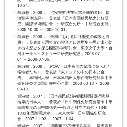
10-24。
鍾淑敏，2008，〈治安警察法在日本帝國的運用—從
治警事件談起〉，發表於「日本帝國殖民地之比較研
究」國際學術研討會，中研院台史所：中研院台史所，
2008-10-30 ～ 2008-10-31。
鍾淑敏，2008，〈臺灣における口述歷史の成果と課
題〉，發表於台灣社會の變容と口述歷史—思い出が紡
ぎ出す歷史を探る國際學術研討會，東京女子大學：台
灣オーラルヒストリー科研費研究會，2008-07-
04 ～ 2008-07-06。
鍾淑敏，2008，〈POW—日本帝国の祭壇に祭られた
犠牲者たち〉，發表於「東アジアの中の日本と台
湾」，早稻田大學：日本早稻田大學台灣研究所與中央
研究院亞太專題計畫中心合辦，2008-03-18 ～ 2008-
03-19。
鍾淑敏，2007，〈日本殖民統治初期活躍於臺灣海峽
兩岸的日本人〉，發表於「日中關係史研究會清末中華
民国初期の日中関係史──協調と対立の時代・1840-
1931年國際研討會」，東京大學：日中關係史研究
會，2007-11-03 ～ 2007-11-04。
鍾淑敏，2007，〈後藤新平VS伊澤多喜男──從專賣局