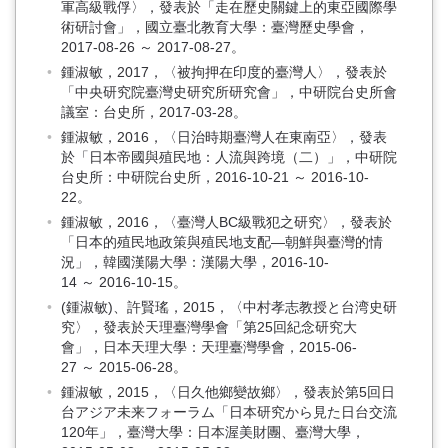
軍高級戰俘〉，發表於「走在歷史關鍵上的東亞國際學
術研討會」，國立臺北教育大學：臺灣歷史學會，
2017-08-26 ～ 2017-08-27。
鍾淑敏，2017，〈被拘押在印度的臺灣人〉，發表於
「中央研究院臺灣史研究所研究會」，中研院台史所會
議室：台史所，2017-03-28。
鍾淑敏，2016，〈日治時期臺灣人在東南亞〉，發表
於「日本帝國與殖民地：人流與跨境（二）」，中研院
台史所：中研院台史所，2016-10-21 ～ 2016-10-
22。
鍾淑敏，2016，〈臺灣人BC級戰犯之研究〉，發表於
「日本的殖民地政策與殖民地支配—朝鮮與臺灣的情
況」，韓國漢陽大學：漢陽大學，2016-10-
14 ～ 2016-10-15。
(鍾淑敏)、許賢瑤，2015，〈中村孝志教授と台湾史研
究〉，發表於天理臺灣學會「第25回紀念研究大
會」，日本天理大學：天理臺灣學會，2015-06-
27 ～ 2015-06-28。
鍾淑敏，2015，〈日久他鄉變故鄉〉，發表於第5回日
台アジア未来フォーラム「日本研究から見た日台交流
120年」，臺灣大學：日本渥美財團、臺灣大學，