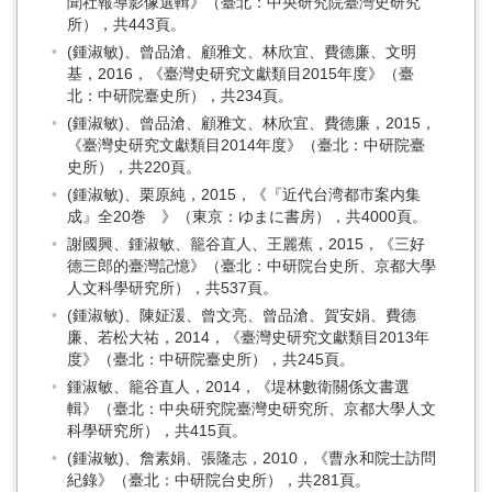
聞社報導影像選輯》（臺北：中央研究院臺灣史研究
所），共443頁。
(鍾淑敏)、曾品滄、顧雅文、林欣宜、費德廉、文明
基，2016，《臺灣史研究文獻類目2015年度》（臺
北：中研院臺史所），共234頁。
(鍾淑敏)、曾品滄、顧雅文、林欣宜、費德廉，2015，
《臺灣史研究文獻類目2014年度》（臺北：中研院臺
史所），共220頁。
(鍾淑敏)、栗原純，2015，《『近代台湾都市案内集
成』全20巻 》（東京：ゆまに書房），共4000頁。
謝國興、鍾淑敏、籠谷直人、王麗蕉，2015，《三好
德三郎的臺灣記憶》（臺北：中研院台史所、京都大學
人文科學研究所），共537頁。
(鍾淑敏)、陳姃湲、曾文亮、曾品滄、賀安娟、費德
廉、若松大祐，2014，《臺灣史研究文獻類目2013年
度》（臺北：中研院臺史所），共245頁。
鍾淑敏、籠谷直人，2014，《堤林數衛關係文書選
輯》（臺北：中央研究院臺灣史研究所、京都大學人文
科學研究所），共415頁。
(鍾淑敏)、詹素娟、張隆志，2010，《曹永和院士訪問
紀錄》（臺北：中研院台史所），共281頁。