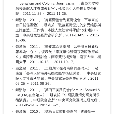
Imperialism and Colonial Journalism」，東亞大學校
教授會館人才養成教育室：韓國東亞大學校石堂學術
院，2011-11-25 ～ 2011-11-25。
鍾淑敏，2011，〈從臺灣協會到臺灣協會—百年來的
台日關係團體〉，發表於「戰後臺灣歷史的多元鑲嵌與
主體創造」工作坊，本院人文社會科學館北棟8樓802
室：中央研究院臺灣史研究所，2011-10-05 ～ 2011-
10-06。
鍾淑敏，2011，〈辛亥革命與臺灣—以臺灣日日新報
報導為中心 〉，發表於「辛亥革命暨南京臨時政府成
立」國際學術研討會，南京雙門樓賓館：南京大學、楊
州大學，2011-10-15 ～ 2011-10-17。
鍾淑敏，2011，〈二戰期間在海南島的臺灣人〉，發
表於「臺灣人的海外活動國際學術研討會」，中央研究
院人文社會科學館：中央研究院臺灣史研究所，2011-
08-25 ～ 2011-08-26。
鍾淑敏，2011，〈英商三美路商會(Samuel Samuel &
Co.,Ltd)在台始末〉，發表於「中研院臺灣史研究所學
術演講」，中研院台史所：中央研究院臺灣史研究所，
2011-05-24 ～ 2011-05-24。
鍾淑敏，2010，〈試探日治時期臺灣的「後藤新平