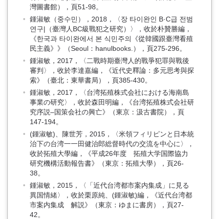
灣圖書館），頁51-98。
鍾淑敏（중수민），2018，〈장 타이완인 B·C급 전범
연구|（臺灣人BC級戰犯之研究）〉，收於朴贊勝編，
《한국과 타이완에서 본 식민주의《從韓國跟臺灣看殖
民主義》》（Seoul：hanulbooks.），頁275-296。
鍾淑敏，2017，〈二戰時期臺灣人的戰爭犯罪與戰後
審判〉，收於李達嘉編，《近代史釋論：多元思考與探
索》（臺北：東華書局），頁385-430。
鍾淑敏，2017，〈台湾拓殖株式会社における海南島
事業の研究〉，收於森田明編，《台湾拓殖株式会社研
究序説–国策会社の興亡》（東京：汲古書院），頁
147-194。
(鍾淑敏)、陳世芳，2015，〈米領フィリピンと日本統
治下の台湾一一田健治郎総督時代の交流を中心に〉，
收於拓殖大學編，《平成26年度 拓殖大学国際協力
研究機構活動報告書》（東京：拓殖大學），頁26-
38。
鍾淑敏，2015，〈「近代台湾都市案内集成」に見る
異国情緒〉，收於栗原純、(鍾淑敏)編，《近代台湾都
市案内集成 解説》（東京：ゆまに書房），頁27-
42。