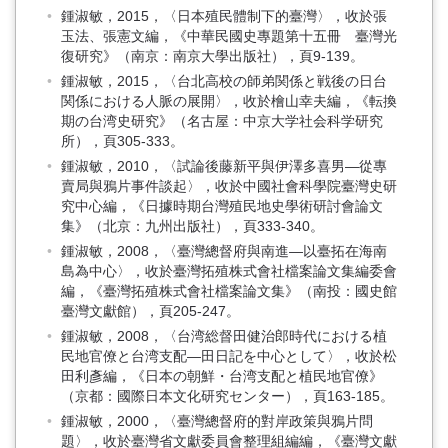
鍾淑敏，2015，〈日本殖民體制下的臺灣〉，收於張
玉法、張憲文編，《中華民國史專題第十五冊 臺灣光
復研究》（南京：南京大學出版社），頁9-139。
鍾淑敏，2015，〈台北高校の師弟関係と戦後の日台
関係における人脈の展開〉，收於檜山幸夫編，《転換
期の台湾史研究》（名古屋：中京大学社会科学研究
所），頁305-333。
鍾淑敏，2010，〈試論後藤新平與伊澤多喜男—從專
賣局與鴉片事件談起〉，收於中國社會科學院臺灣史研
究中心編，《日據時期台灣殖民地史學術研討會論文
集》（北京：九州出版社），頁333-340。
鍾淑敏，2008，〈臺灣總督府與南進—以臺拓在海南
島為中心〉，收於臺灣拓殖株式會社檔案論文集編委會
編，《臺灣拓殖株式會社檔案論文集》（南投：國史館
臺灣文獻館），頁205-247。
鍾淑敏，2008，〈台湾総督田健治郎時代における植
民地官僚と台湾支配—田日記を中心として〉，收於松
田利彥編，《日本の朝鮮・台湾支配と植民地官僚》
（京都：國際日本文化研究センター），頁163-185。
鍾淑敏，2000，〈臺灣總督府的對岸政策與鴉片問
題〉，收於臺灣省文獻委員會整理組編編，《臺灣文獻