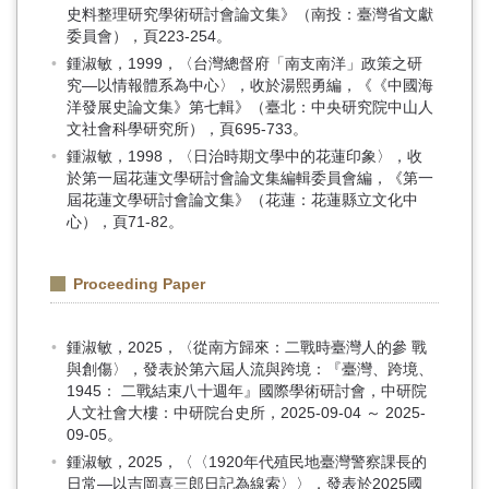
史料整理研究學術研討會論文集》（南投：臺灣省文獻
委員會），頁223-254。
鍾淑敏，1999，〈台灣總督府「南支南洋」政策之研
究—以情報體系為中心〉，收於湯熙勇編，《《中國海
洋發展史論文集》第七輯》（臺北：中央研究院中山人
文社會科學研究所），頁695-733。
鍾淑敏，1998，〈日治時期文學中的花蓮印象〉，收
於第一屆花蓮文學研討會論文集編輯委員會編，《第一
屆花蓮文學研討會論文集》（花蓮：花蓮縣立文化中
心），頁71-82。
Proceeding Paper
鍾淑敏，2025，〈從南方歸來：二戰時臺灣人的參 戰
與創傷〉，發表於第六屆人流與跨境：『臺灣、跨境、
1945： 二戰結束八十週年』國際學術研討會，中研院
人文社會大樓：中研院台史所，2025-09-04 ～ 2025-
09-05。
鍾淑敏，2025，〈〈1920年代殖民地臺灣警察課長的
日常—以吉岡喜三郎日記為線索〉〉，發表於2025國