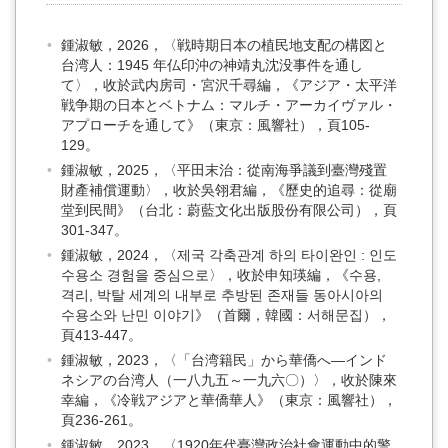
鍾淑敏，2026，〈戦時期日本の植民地支配の構図と
台湾人：1945 年仏印沖の神靖丸沈没事件を通し
て〉，收於武内房司・宮沢千尋編，《アジア・太平洋
戦争期の日本とベトナム：マルチ・アーカイヴァル・
アプローチを通して》（東京：風響社），頁105-
129。
鍾淑敏，2025，〈平田末治：從南海爭議到臺灣殘置
財產補償運動〉，收於吳翎君編，《歷史的追尋：從廟
堂到民間》（台北：蔚藍文化出版股份有限公司），頁
301-347。
鍾淑敏，2024，〈제국 각축관계 하의 타이완인 : 인도
수용소 경험을 중심으로〉，收於申知瑛編，《수용,
격리, 박탈 세계의 내부로 추방된 존재들 동아시아의
수용소와 난민 이야기》（首爾，韓國：서해문집），
頁413-447。
鍾淑敏，2023，〈「台湾籍民」から華僑へ―インド
ネシアの台湾人（一八九五～一九六〇）〉，收於陳來
幸編，《冷戦アジアと華僑華人》（東京：風響社），
頁236-261。
鍾淑敏，2023，〈1920年代臺灣政治社會運動中的警