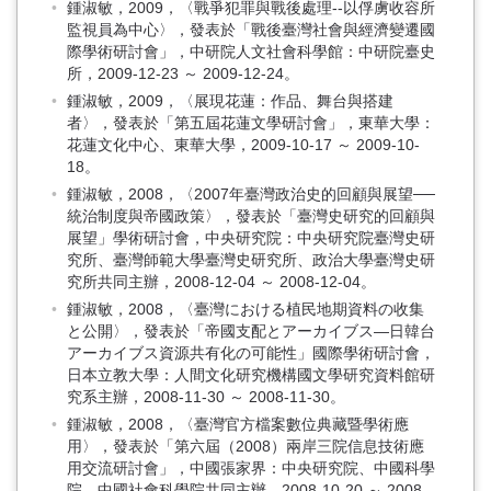
鍾淑敏，2009，〈戰爭犯罪與戰後處理--以俘虜收容所
監視員為中心〉，發表於「戰後臺灣社會與經濟變遷國
際學術研討會」，中研院人文社會科學館：中研院臺史
所，2009-12-23 ～ 2009-12-24。
鍾淑敏，2009，〈展現花蓮：作品、舞台與搭建
者〉，發表於「第五屆花蓮文學研討會」，東華大學：
花蓮文化中心、東華大學，2009-10-17 ～ 2009-10-
18。
鍾淑敏，2008，〈2007年臺灣政治史的回顧與展望──
統治制度與帝國政策〉，發表於「臺灣史研究的回顧與
展望」學術研討會，中央研究院：中央研究院臺灣史研
究所、臺灣師範大學臺灣史研究所、政治大學臺灣史研
究所共同主辦，2008-12-04 ～ 2008-12-04。
鍾淑敏，2008，〈臺灣における植民地期資料の收集
と公開〉，發表於「帝國支配とアーカイブス—日韓台
アーカイブス資源共有化の可能性」國際學術研討會，
日本立教大學：人間文化研究機構國文學研究資料館研
究系主辦，2008-11-30 ～ 2008-11-30。
鍾淑敏，2008，〈臺灣官方檔案數位典藏暨學術應
用〉，發表於「第六屆（2008）兩岸三院信息技術應
用交流研討會」，中國張家界：中央研究院、中國科學
院、中國社會科學院共同主辦，2008-10-20 ～ 2008-