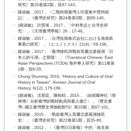
研究》第25卷第2期，頁97-143。
鍾淑敏，2017，〈二戰時期臺灣人印度集中營拘留
記〉，《臺灣史研究》第24卷第3期，頁89-140。
(鍾淑敏)、許賢瑤，2017，〈中村孝志と台湾史研
究〉，《天理臺灣學報》26：17-46。
鍾淑敏，2017，〈台湾拓殖株式会社における海南島
事業の研究〉，《エコノミクス》21(4)：59-106。
鍾淑敏，2017，〈臺灣移民與戰前英屬北婆羅洲「日
本人的斗湖」之開發〉，《Translocal Chinese: East
Asian Perspectives (TCEA) 海外華人研究》第11卷第
1期，頁8-29。
Chung Shuming, 2015, “History and Culture of Oral
History in Taiwan”,
Korean Journal of Oral
History,
6(12): 179-196.
(鍾淑敏)、沈昱廷、陳柏棕，2015，〈由靖國神社《祭
神簿》分析臺灣的戰時動員與臺人傷亡〉，《歷史臺
灣--國立臺灣歷史博物館館刊》第10期，頁67-101。
鍾淑敏，2015，〈戰前臺灣人英屬北婆羅洲移民
史〉，《臺灣史研究》第22卷第1期，頁25-80。
鍾淑敏，2012，〈《臺灣日日新報》中的「南支南