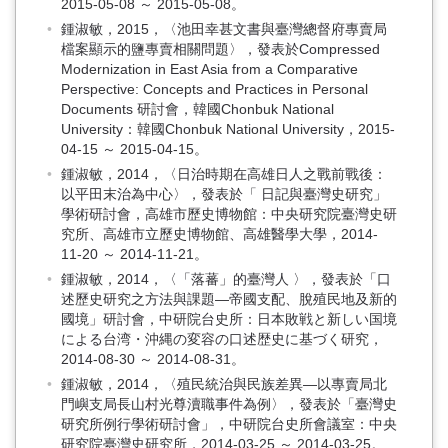
2015-05-08 ～ 2015-05-08。
鍾淑敏，2015，〈池田幸甚文書與臺灣總督府專賣局
檔案顯示的鹽專賣相關問題〉，發表於Compressed
Modernization in East Asia from a Comparative
Perspective: Concepts and Practices in Personal
Documents 研討會，韓國Chonbuk National
University：韓國Chonbuk National University，2015-
04-15 ～ 2015-04-15。
鍾淑敏，2014，〈日治時期在高雄日人之戰前戰後：
以平田末治為中心〉，發表於「 日記與臺灣史研究」
學術研討會，高雄市歷史博物館：中央研究院臺灣史研
究所、高雄市立歷史博物館、高雄醫學大學，2014-
11-20 ～ 2014-11-21。
鍾淑敏，2014，〈「落蕃」的臺灣人 〉，發表於「口
述歷史研究之方法與課題—帝國支配、脫殖民地及新的
國境」研討會，中研院台史所：日本敗戦と新しい国境
による台湾・沖縄の変容の口述歴史に基づく研究，
2014-08-30 ～ 2014-08-31。
鍾淑敏，2014，〈殖民統治與民族差異—以專賣局北
門嶼支局長山村光尊瀆職事件為例〉，發表於「臺灣史
研究所例行學術研討會」，中研院台史所會議室：中央
研究院臺灣史研究所，2014-03-25 ～ 2014-03-25。