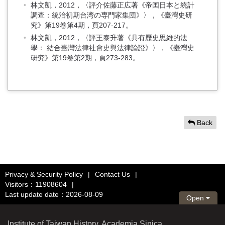
林文凱，2012，〈評介佐藤正広著《帝囯日本と統計
調查：統治初期台湾の専門家集団》〉，《臺灣史研
究》第19卷第4期，頁207-217。
林文凱，2012，〈評王泰升著《具有歷史思維的法
學： 結合臺灣法律社會史與法律論證》〉，《臺灣史
研究》第19卷第2期，頁273-283。
Back
Privacy & Security Policy
|
Contact Us
|
Visitors：11908604
|
Last update date：2026-08-09
Open
Institute of Taiwan History, Academia Sinica