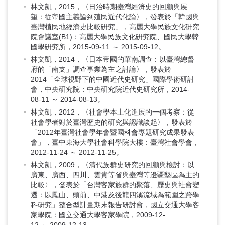
林文凱，2015，〈日治時期臺灣經濟史的回顧與展
望：從帝國主義論到殖民近代化論〉，發表於「韓國與
臺灣植民地經濟史比較硏究」，高麗大學民族文化硏究
院會議室(B1)：高麗大學民族文化硏究院、國民大學韓
國學硏究所，2015-09-11 ～ 2015-09-12。
林文凱，2014，〈日本帝國的華南調查：以臺灣總督
府的「南支」調查事業為主之討論〉，發表於
2014「全球視野下的中國近代史研究」國際學術研討
會，中央研究院：中央研究院近代史研究所，2014-
08-11 ～ 2014-08-13。
林文凱，2012，〈社會學本土化進展的一個考察：從
社會學者對於臺灣歷史的研究與認識談起〉，發表於
「2012年臺灣社會學年會暨國科會專題研究成果發表
會」，臺中東海大學社會科學院大樓：臺灣社會學會，
2012-11-24 ～ 2012-11-25。
林文凱，2009，〈清代族群史研究的回顧與檢討：以
廣東、廣西、四川、雲貴等省與臺灣等邊疆墾區為主的
比較〉，發表於「台灣客家族群的聚落、歷史與社會變
遷：以鳳山、頭前、中港及後龍四溪流域為範圍之跨學
科研究」整合型計畫期末報告研討會，國立交通大學客
家學院：國立交通大學客家學院，2009-12-