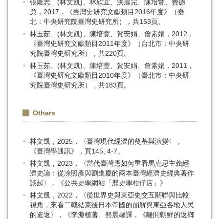
張隆志、(林文凱)、林欣宜、洪麗完、陳培豐、費德
廉，2017，《臺灣史研究文獻類目2016年度》（臺
北：中央研究院臺灣史研究所），共153頁。
林玉茹、(林文凱)、陳培豐、賀安娟、詹素娟，2012，
《臺灣史研究文獻類目2011年度》（台北市：中央研
究院臺灣史研究所），共220頁。
林玉茹、(林文凱)、陳培豐、賀安娟、詹素娟，2011，
《臺灣史研究文獻類目2010年度》（臺北市：中央研
究院臺灣史研究所），共183頁。
Others
林文凱，2025，〈臺灣現代經濟的奠基與演變〉，
《臺灣學通訊》，頁145, 4-7。
林文凱，2023，〈當代臺灣應如何重看馬克思主義經
濟史論：從凃照彥與劉進慶的兩本臺灣經濟史經典著作
談起〉，《公共史學網站「歷史學柑仔店」》
林文凱，2022，〈從世界史與東亞史交互關聯與比較
視角，來看二戰結束後日本帝國的崩解與東亞各地人民
的遣返〉，《李淵植著、熊晨馨譯，《離開朝鮮的返鄉