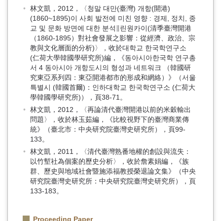
林文凱，2012，〈청말 대만(臺灣) 개항(開港)
(1860~1895)이 사회 발전에 미친 영향 : 경제, 정치, 종
교 및 문화 방면에 대한 분석∥린원카이(清季臺灣開港
（1860-1895）對社會發展之影響：從經濟、政治、宗
教與文化層面的分析)〉，收於대학교 한국학연구소
(仁荷大學韓國學研究所)編，《동아시아한국학 연구총
서 4 동아시아 개항도시의 형성과 네트워크 （韓國研
究東亞系列四：東亞開港都市的形成和網絡）》（서울
특별시 (韓國首爾)：인하대학교 한국학연구소 (仁荷大
學韓國學研究所)），頁38-71。
林文凱，2012，〈再論清代臺灣開港以前的米穀輸出
問題〉，收於林玉茹編，《比較視野下的臺灣商業傳
統》（臺北市：中央研究院臺灣史研究所），頁99-
133。
林文凱，2011，〈清代臺灣熟番地權的創設與流失：
以竹塹社為個案的歷史分析〉，收於詹素娟編，《族
群、歷史與地域社會暨施添福教授榮退論文集》（中央
研究院臺灣史研究所：中央研究院臺灣史研究所），頁
133-183。
Proceeding Paper