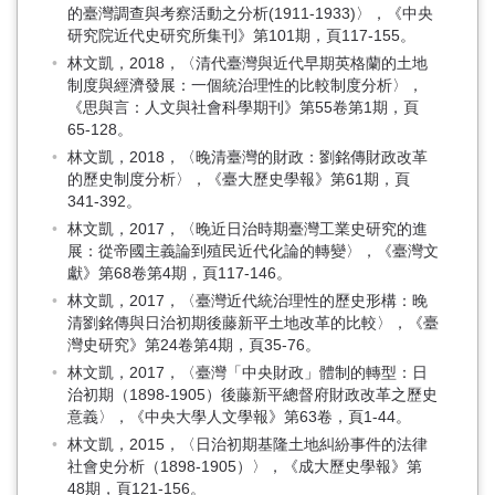
的臺灣調查與考察活動之分析(1911-1933)〉，《中央
研究院近代史研究所集刊》第101期，頁117-155。
林文凱，2018，〈清代臺灣與近代早期英格蘭的土地
制度與經濟發展：一個統治理性的比較制度分析〉，
《思與言：人文與社會科學期刊》第55卷第1期，頁
65-128。
林文凱，2018，〈晚清臺灣的財政：劉銘傳財政改革
的歷史制度分析〉，《臺大歷史學報》第61期，頁
341-392。
林文凱，2017，〈晚近日治時期臺灣工業史研究的進
展：從帝國主義論到殖民近代化論的轉變〉，《臺灣文
獻》第68卷第4期，頁117-146。
林文凱，2017，〈臺灣近代統治理性的歷史形構：晚
清劉銘傳與日治初期後藤新平土地改革的比較〉，《臺
灣史研究》第24卷第4期，頁35-76。
林文凱，2017，〈臺灣「中央財政」體制的轉型：日
治初期（1898-1905）後藤新平總督府財政改革之歷史
意義〉，《中央大學人文學報》第63卷，頁1-44。
林文凱，2015，〈日治初期基隆土地糾紛事件的法律
社會史分析（1898-1905）〉，《成大歷史學報》第
48期，頁121-156。