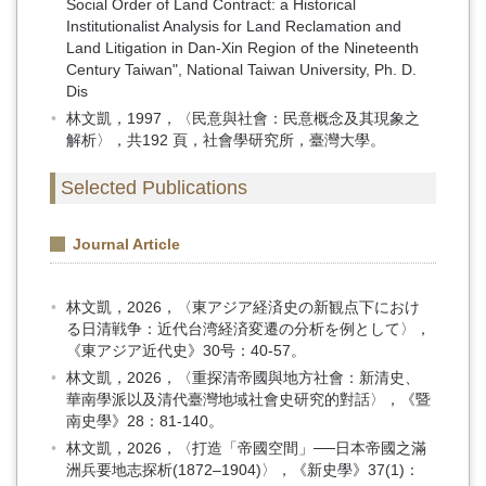
Social Order of Land Contract: a Historical
Institutionalist Analysis for Land Reclamation and
Land Litigation in Dan-Xin Region of the Nineteenth
Century Taiwan", National Taiwan University, Ph. D.
Dis
林文凱，1997，〈民意與社會：民意概念及其現象之
解析〉，共192 頁，社會學研究所，臺灣大學。
Selected Publications
Journal Article
林文凱，2026，〈東アジア経済史の新観点下におけ
る日清戦争：近代台湾経済変遷の分析を例として〉，
《東アジア近代史》30号：40-57。
林文凱，2026，〈重探清帝國與地方社會：新清史、
華南學派以及清代臺灣地域社會史研究的對話〉，《暨
南史學》28：81-140。
林文凱，2026，〈打造「帝國空間」──日本帝國之滿
洲兵要地志探析(1872–1904)〉，《新史學》37(1)：