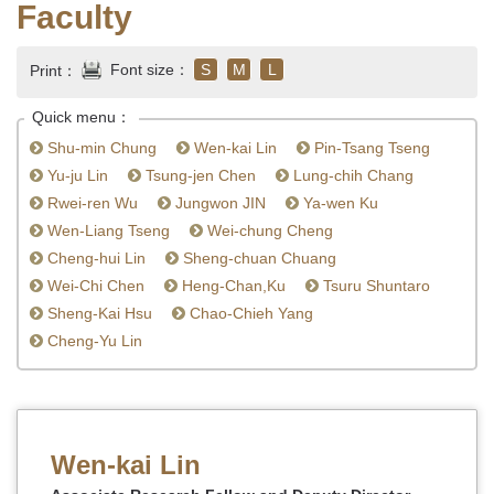
Faculty
Font size：
S
M
L
Print：
Quick menu：
Shu-min Chung
Wen-kai Lin
Pin-Tsang Tseng
Yu-ju Lin
Tsung-jen Chen
Lung-chih Chang
Rwei-ren Wu
Jungwon JIN
Ya-wen Ku
Wen-Liang Tseng
Wei-chung Cheng
Cheng-hui Lin
Sheng-chuan Chuang
Wei-Chi Chen
Heng-Chan,Ku
Tsuru Shuntaro
Sheng-Kai Hsu
Chao-Chieh Yang
Cheng-Yu Lin
Wen-kai Lin