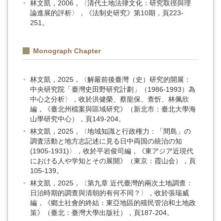
林文凱，2006，〈清代土地法律文化：研究取徑與理
論進展的評析〉，《法制史研究》第10期，頁223-
251。
Monograph Chapter
林文凱，2025，〈解嚴前後臺灣（史）研究的開展：
中央研究院「臺灣史田野研究計劃」（1986-1993）為
中心之分析〉，收於洪健榮、蔡龍保、查忻、林佩欣
編，《臺北州檔案與區域研究》（新北市：臺北大學海
山學研究中心），頁149-204。
林文凱，2025，〈地域知識と行政権力：「間島」の
調査活動と地方志記述に見る日中両国の統治の知
(1905-1931)〉，收於平岩俊司編，《東アジア近現代
における人や学知とその展開》（東京：霞山会），頁
105-139。
林文凱，2025，〈第九章 近代臺灣的兩次土地調查：
日治時期的調查與清朝的有何不同？〉，收於張瑞威
編，《鄉土社會的終結：東亞地區的殖民管治和土地政
策》（臺北：臺灣大學出版社），頁187-204。