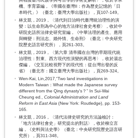
與戰後臺灣民族學與考古學的學術史解析〉，收於李承
機、李育霖編，《帝國在臺灣II：作為歷史記憶的「日
本時代」》（臺北：臺灣大學出版社），頁107-149。
林文凱，2019，〈清代到日治時代臺灣統治理性的演
變：以生命刑為中心的地方法律社會史考察〉，收於中
研院史語所法律史研究室編，《中華法理的產生、應用
與轉變：刑法志、婚外情、生命刑》（臺北：中央研究
院歷史語言研究所），頁261-303。
林文凱，2019，〈第六章 清帝國在台灣的早期現代統
治理性：對東、西方現代性演變的再思考〉，收於湯志
傑編，《交互比較視野下的現代性：從台灣出發的反
省》（臺北市：國立臺灣大學出版社），頁269-324。
Wen-Kai, Lin,2017,“Two land investigations in
Modern Taiwan：What made the Japanese survey
different from the Qing dynasty's？” In Sui-Wai
Cheung ed.,
Colonial Administration and Land
Reform in East Asia
(New York: Routledge), pp. 153-
165.
林文凱，2016，〈清代法律史研究的方法論檢討：
「地方法律社會史」研究提出的對話〉，收於柳立言
編，《史料與法史學》（臺北：中央研究院歷史語言研
究所），頁311-348。