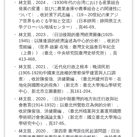
林文凱，2024，〈1930年代の台湾における産業組合
発展の変遷：並びに農業倉庫や農事組合との関連性に
ついて〉，收於濱下武志編，《19～20世紀の東アジ
ア世界をめぐる学知と交流》（日本靜岡：静岡県立大
学グローバル地域センター），頁46-69。
林文凱，2023，〈日治後期的臺灣經濟圖像(1925-
1945)：以陳逢源的經濟論述為中心的分析〉，收於許
雪姬編，《世界‧啟蒙‧在地：臺灣文化協會百年紀念
（上冊）》（臺北：中央研究院臺灣史研究所），頁
413-468。
林文凱，2021，〈近代化行政之根本：晚清民初
(1905-1928)中國東北政權的警察保甲建置與人口調
查〉，收於陳俊強、洪健榮編，《臺北州建州百年：在
地化與國際化的視角》（新北市：臺北大學海山學研究
中心、新北市立圖書館），頁161-204。
林文凱，2020，〈日治中期臺灣的地方街庄行政與社
會教育(1914-1932)：以臺北州鶯歌庄為例的分析〉，
收於陳俊強、洪健榮編，《臺北州檔案與文書運用國際
學術研討會會議論文集》（新北市：國立臺北大學海山
學研究中心），頁37-85。
林文凱，2020，〈第四章 臺灣原住民起源問題：日治