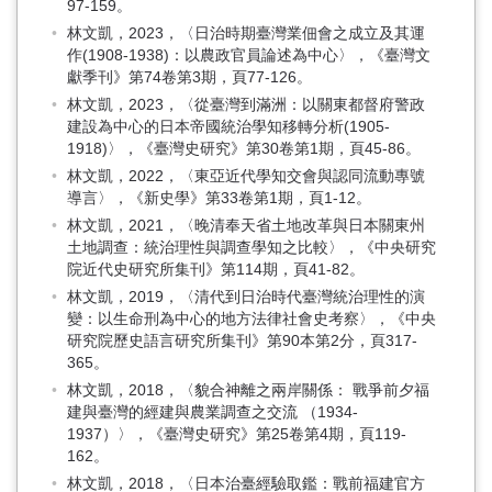
97-159。
林文凱，2023，〈日治時期臺灣業佃會之成立及其運
作(1908-1938)：以農政官員論述為中心〉，《臺灣文
獻季刊》第74卷第3期，頁77-126。
林文凱，2023，〈從臺灣到滿洲：以關東都督府警政
建設為中心的日本帝國統治學知移轉分析(1905-
1918)〉，《臺灣史研究》第30卷第1期，頁45-86。
林文凱，2022，〈東亞近代學知交會與認同流動專號
導言〉，《新史學》第33卷第1期，頁1-12。
林文凱，2021，〈晚清奉天省土地改革與日本關東州
土地調查：統治理性與調查學知之比較〉，《中央研究
院近代史研究所集刊》第114期，頁41-82。
林文凱，2019，〈清代到日治時代臺灣統治理性的演
變：以生命刑為中心的地方法律社會史考察〉，《中央
研究院歷史語言研究所集刊》第90本第2分，頁317-
365。
林文凱，2018，〈貌合神離之兩岸關係： 戰爭前夕福
建與臺灣的經建與農業調查之交流 （1934-
1937）〉，《臺灣史研究》第25卷第4期，頁119-
162。
林文凱，2018，〈日本治臺經驗取鑑：戰前福建官方