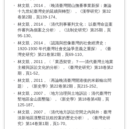
林文凱，2014，〈晚清臺灣開山撫番事業新探：兼論
十九世紀臺灣史的延續與轉型〉，《漢學研究》第32
卷第2期，頁139-174。
林文凱，2014，〈清代刑事審判文化： 以臺灣命盜案
件審判為個案之分析〉，《法制史研究》第25期，頁
95-130。
林文凱，2014，〈認識與想像臺灣的社會經濟史：
1920-1930 年代臺灣社會史論爭意義之重探〉，《臺
灣史研究》第21卷第2期，頁69-110。
林文凱，2011，〈「業憑契管」？──清代臺灣土地業
主權與訴訟文化的分析〉，《臺灣史研究》第18卷第2
期，頁1-52。
林文凱，2011，〈再論晚清臺灣開港後的米穀輸出問
題〉，《新史學》第22卷第2期，頁215-252。
林文凱，2007，〈地方治理與土地訴訟：清代臺灣竹
塹地區金山面墾隘〉，《新史學》第18卷第4期，頁
125-187。
林文凱，2007，〈清代地方訴訟空間之內與外：臺灣
淡新地區漢墾莊抗租控案的歷史分析〉，《臺灣史研
究》第14卷第1期，頁1-70。