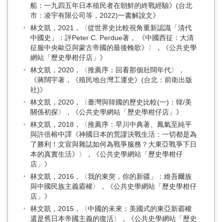
船：一九四五年日本殖民者在朝鮮的終戰經驗》(台北
市：凌宇有限公司等，2022)一書解說文》
林文凱，2021，〈從世界史比較視角重新認識「清代
中國史」：評Peter C. Perdue著， 《中國西征：大清
征服中央歐亞與蒙古帝國的最後輓歌》〉，《公共史學
網站「歷史學柑仔店」》
林文凱，2020，〈推薦序：回看那個壯闊年代〉，
《蔣闊宇著，《殖民地台灣工運史》(台北：前衛出版
社)》
林文凱，2020，〈臺灣與韓國的歷史比較(一)：韓/美
關係初探〉，《公共史學網站「歷史學柑仔店」》
林文凱，2018，〈推薦序：早川中典著、鳳氣至純平
與許倍榕中譯《神國日本的荒謬決戰生活：一切都是為
了勝利！文宣與雜誌如何為戰爭服務？大東亞戰爭下日
本的真實生活》〉，《公共史學網站「歷史學柑仔
店」》
林文凱，2016，〈我的東突，你的新疆」：維吾爾族
與中國民族主義霸權〉，《公共史學網站「歷史學柑仔
店」》
林文凱，2015，〈中國的未來：美國式的東亞新霸權
還是舊日本帝國主義的復活〉，《公共史學網站「歷史