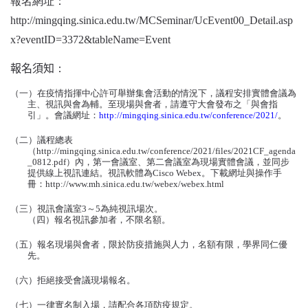
報名網址：
http://mingqing.sinica.edu.tw/MCSeminar/UcEvent00_Detail.asp
x?eventID=3372&tableName=Event
報名須知
：
（
一
）
在疫情指揮中心許可舉辦集會活動的情況下
，
議程安排實體會議為
主
、
視訊與會為輔
。
至現場與會者
，
請遵守大會發布之
「
與會指
引
」。
會議網址
：
http://mingqing.sinica.edu.tw/conference/2021/
。
（
二
）
議程總表
（
http://mingqing.sinica.edu.tw/conference/2021/files/2021CF_agenda
_0812.pdf
）
內
，
第一會議室
、
第二會議室為現場實體會議
，
並同步
提供線上視訊連結
。
視訊軟體為
Cisco Webex
。
下載網址與操作手
冊
：
http://www.mh.sinica.edu.tw/webex/webex.html
（
三
）
視訊會議室
3
～
5
為純視訊場次
。
（
四
）
報名視訊參加者
，
不限名額
。
（
五
）
報名現場與會者
，
限於防疫措施與人力
，
名額有限
，
學界同仁優
先
。
（
六
）
拒絕接受會議現場報名
。
（
七
）
一律實名制入場
，
請配合各項防疫規定
。