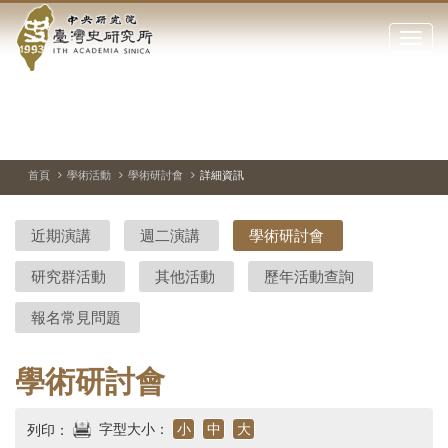
中
跳
到
點
央
主
擊
要
開
研
內
啟
容
或
究
切
上
下
主
區
換
一
一
圖
關
暫
張
張
連
塊
閉
停、
圖
圖
結
院-
播
片
片
首頁
學術活動
學術研討會
詳細資訊
網
放
站
臺
主
近期演講
週二演講
學術研討會
要
灣
選
研究群活動
其他活動
歷年活動查詢
單
史
報名常見問題
研
究
學術研討會
所-
字型大小：
小
中
大
列印：