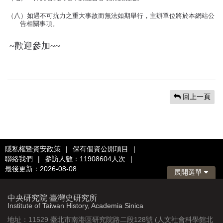
（
八
）
如遇不可抗力之重大事故而無法如期舉行
，
主辦單位將於本網站公
告相關事項
。
~歡迎參加~~
回上一頁
隱私權暨資安政策
|
保有個資公開項目
|
聯絡我們
|
參訪人數：11908604人次
|
最後更新：2026-08-08
展開選單
中央研究院 臺灣史研究所
Institute of Taiwan History, Academia Sinica
地址：11529 臺北市南港區研究院路二段128號 (人文社會科學館北