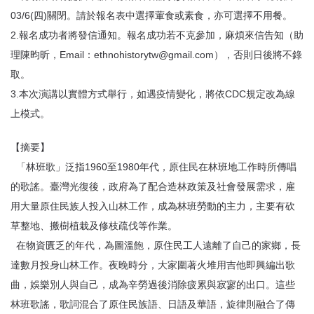
03/6(四)關閉。請於報名表中選擇葷食或素食，亦可選擇不用餐。
2.報名成功者將發信通知。報名成功若不克參加，麻煩來信告知（助
理陳昀昕，Email：ethnohistorytw@gmail.com），否則日後將不錄
取。
3.本次演講以實體方式舉行，如遇疫情變化，將依CDC規定改為線
上模式。
【摘要】
「林班歌」泛指1960至1980年代，原住民在林班地工作時所傳唱
的歌謠。臺灣光復後，政府為了配合造林政策及社會發展需求，雇
用大量原住民族人投入山林工作，成為林班勞動的主力，主要有砍
草整地、搬樹植栽及修枝疏伐等作業。
在物資匱乏的年代，為圖溫飽，原住民工人遠離了自己的家鄉，長
達數月投身山林工作。夜晚時分，大家圍著火堆用吉他即興編出歌
曲，娛樂別人與自己，成為辛勞過後消除疲累與寂寥的出口。這些
林班歌謠，歌詞混合了原住民族語、日語及華語，旋律則融合了傳