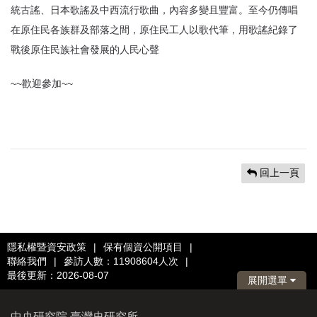
統古謠、日本歌謠及中西流行歌曲，內容多變且豐富。至今仍傳唱
在原住民各族群及部落之間，原住民工人以歌代筆，用歌謠紀錄了
戰後原住民族社會發展的人民心聲
~~歡迎參加~~
回上一頁
隱私權暨資安政策
|
保有個資公開項目
|
聯絡我們
|
參訪人數：11908604人次
|
最後更新：2026-08-07
展開選單
中央研究院 臺灣史研究所