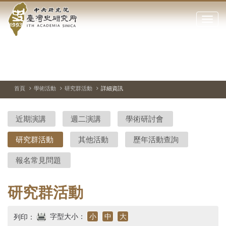
中
跳
到
點
央
主
擊
要
開
研
內
啟
容
或
究
切
上
下
主
區
換
一
一
圖
關
暫
張
張
連
塊
閉
停、
圖
圖
結
院-
播
片
片
首頁
學術活動
研究群活動
詳細資訊
網
放
站
臺
主
近期演講
週二演講
學術研討會
要
灣
選
研究群活動
其他活動
歷年活動查詢
單
史
報名常見問題
研
究
研究群活動
所-
字型大小：
小
中
大
列印：