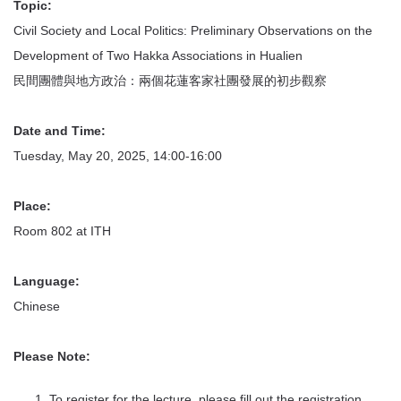
Topic:
Civil Society and Local Politics: Preliminary Observations on the
Development of Two Hakka Associations in Hualien
民間團體與地方政治：兩個花蓮客家社團發展的初步觀察
Date and Time:
Tuesday, May 20, 2025, 14:00-16:00
Place:
Room 802 at ITH
Language:
Chinese
Please Note:
To register for the lecture, please fill out the registration