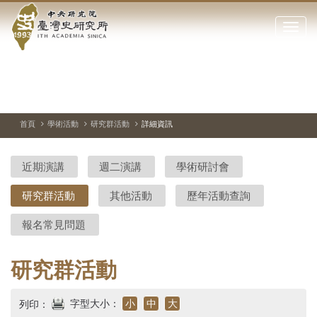
中
跳
到
點
央
主
擊
要
開
研
內
啟
容
或
究
切
上
下
主
區
換
一
一
圖
關
暫
張
張
連
塊
閉
停、
圖
圖
結
院-
播
片
片
首頁
學術活動
研究群活動
詳細資訊
網
放
站
臺
主
近期演講
週二演講
學術研討會
要
灣
選
研究群活動
其他活動
歷年活動查詢
單
史
報名常見問題
研
究
研究群活動
所-
字型大小：
小
中
大
列印：