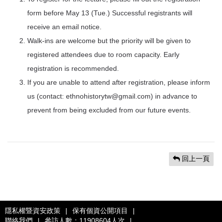
form before May 13 (Tue.) Successful registrants will
receive an email notice.
Walk-ins are welcome but the priority will be given to
registered attendees due to room capacity. Early
registration is recommended.
If you are unable to attend after registration, please inform
us (contact: ethnohistorytw@gmail.com) in advance to
prevent from being excluded from our future events.
回上一頁
隱私權暨資安政策
|
保有個資公開項目
|
聯絡我們
|
參訪人數：11908604人次
|