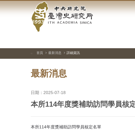
中
跳
到
央
主
要
研
內
容
究
區
塊
院-
首頁
最新消息
詳細資訊
:::
臺
最新消息
灣
史
日期：2025-07-18
研
本所114年度獎補助訪問學員核
究
所-
本所114年度獎補助訪問學員核定名單