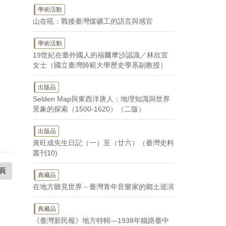
學術活動
山在吼：戰後臺灣煤礦工的語言與感官
學術活動
19世紀在臺外國人的福爾摩沙認識／林欣宜
女士（國立臺灣師範大學歷史學系副教授）
出版品
Selden Map與東西洋唐人：地理知識與世界
景象的探索（1500-1620）（二版）
出版品
黃旺成先生日記（一）至（廿六）（臺灣史料
叢刊10)
頁
典藏品
在地方聽見世界－臺灣青年音樂家的鄉土巡演
典藏品
《臺灣新民報》地方特輯—1938年鐵路臺中