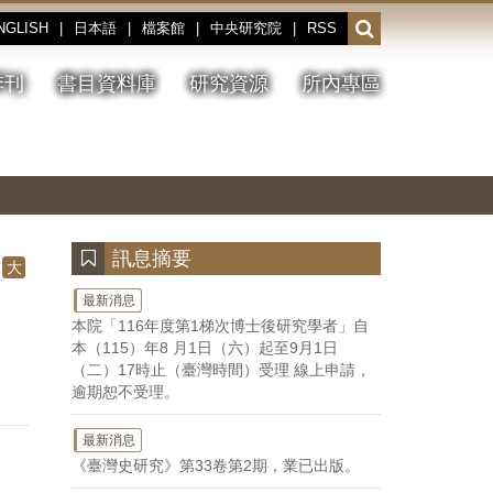
NGLISH
|
日本語
|
檔案館
|
中央研究院
|
RSS
開
啟
或
季刊
書目資料庫
研究資源
所內專區
收
合
搜
切
上
下
主
換
一
一
圖
尋
暫
張
張
連
停、
圖
圖
結
欄
播
片
片
位
放
:::
訊息摘要
大
最新消息
本院「116年度第1梯次博士後研究學者」自
本（115）年8 月1日（六）起至9月1日
（二）17時止（臺灣時間）受理 線上申請，
逾期恕不受理。
最新消息
《臺灣史研究》第33卷第2期，業已出版。