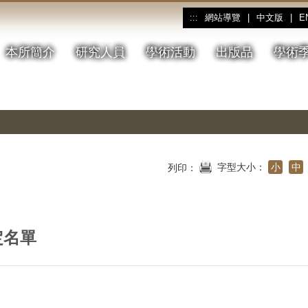
網站導覽
|
中文版
|
E
:::
本所簡介
研究人員
學術活動
出版品
學術
字型大小：
小
中
列印：
定名單