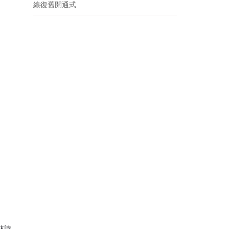
線復舊開通式
林詩