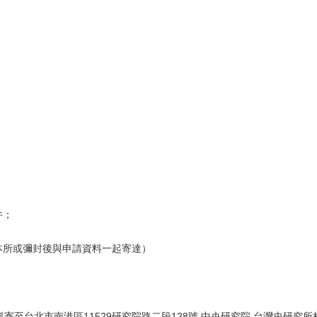
件；
本所或彌封後與申請資料一起寄達）
料寄至台北市南港區11529研究院路二段128號 中央研究院 台灣史研究所