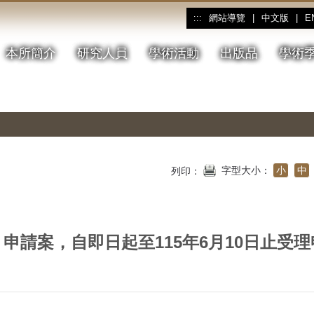
網站導覽
|
中文版
|
E
:::
本所簡介
研究人員
學術活動
出版品
學術
字型大小：
小
中
列印：
申請案，自即日起至115年6月10日止受理