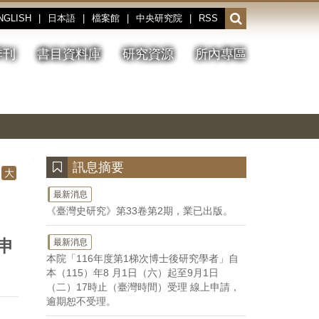
NGLISH
|
日本語
|
檔案館
|
中央研究院
|
RSS
開
啟
或
季刊
書目資料庫
研究資源
所內專區
收
合
搜
切
上
下
主
換
一
一
圖
尋
暫
張
張
連
停、
圖
圖
結
欄
播
片
片
位
放
:::
訊息摘要
大
最新消息
《臺灣史研究》第33卷第2期，業已出版。
申
最新消息
本院「116年度第1梯次博士後研究學者」自
本（115）年8 月1日（六）起至9月1日
（二）17時止（臺灣時間）受理 線上申請，
逾期恕不受理。