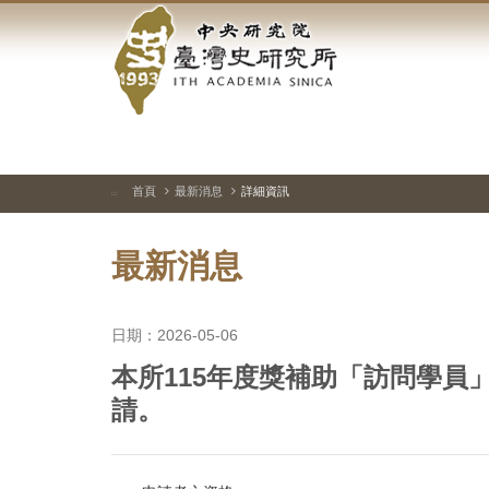
中
跳
到
央
主
要
研
內
容
究
區
塊
院-
首頁
最新消息
詳細資訊
:::
臺
最新消息
灣
史
日期：2026-05-06
研
本所115年度獎補助「訪問學員」
究
請。
所-