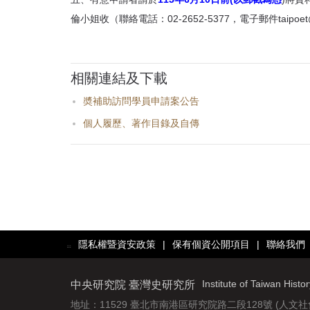
倫小姐收（聯絡電話：02-2652-5377，電子郵件taipoet@gat
相關連結及下載
奬補助訪問學員申請案公告
個人履歷、著作目錄及自傳
隱私權暨資安政策
|
保有個資公開項目
|
聯絡我們
:::
Institute of Taiwan Histo
中央研究院 臺灣史研究所
地址：11529 臺北市南港區研究院路二段128號 (人文