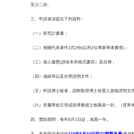
至少二份。
三、申請者須提出下列資料：
（一）研究計畫書；
（二）相關代表著作1式2份(以利2位專家學者審查)；
（三）個人履歷(請依本所格式書寫）及自傳；
（四》成績單以及在學證明文件；
（五）申請博士級者，請附取得博士候選人資格證明文
（六）所屬學校主管或指導教授之推薦函一封。（逕寄
四、獎助期間：每年8月1日起，為期一年。
五、有意申請者請於
115年6月10日前(以郵戳為憑
)將資