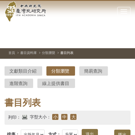
中
跳
到
點
央
主
擊
要
開
研
內
啟
容
或
究
切
上
下
主
區
換
一
一
圖
關
暫
張
張
連
塊
閉
停、
圖
圖
結
院-
播
片
片
首頁
書目資料庫
分類瀏覽
書目列表
網
放
站
臺
主
文獻類目介紹
分類瀏覽
簡易查詢
要
灣
選
進階查詢
線上提供書目
單
史
研
書目列表
究
字型大小：
小
中
大
列印：
所-
排序：
方式：