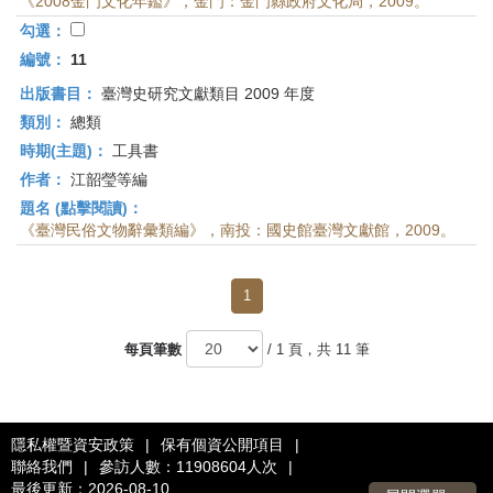
《2008金門文化年鑑》，金門：金門縣政府文化局，2009。
勾選：
編號：
11
出版書目：
臺灣史研究文獻類目 2009 年度
類別：
總類
時期(主題)：
工具書
作者：
江韶瑩等編
題名 (點擊閱讀)：
《臺灣民俗文物辭彙類編》，南投：國史館臺灣文獻館，2009。
1
每頁筆數
/ 1 頁，共 11 筆
隱私權暨資安政策
|
保有個資公開項目
|
聯絡我們
|
參訪人數：11908604人次
|
最後更新：2026-08-10