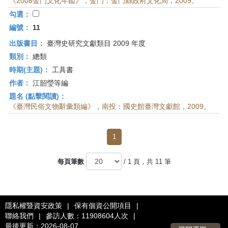
《2008金門文化年鑑》，金門：金門縣政府文化局，2009。
勾選：
編號：
11
出版書目：
臺灣史研究文獻類目 2009 年度
類別：
總類
時期(主題)：
工具書
作者：
江韶瑩等編
題名 (點擊閱讀)：
《臺灣民俗文物辭彙類編》，南投：國史館臺灣文獻館，2009。
1
每頁筆數
/ 1 頁，共 11 筆
隱私權暨資安政策
|
保有個資公開項目
|
聯絡我們
|
參訪人數：11908604人次
|
最後更新：2026-08-07