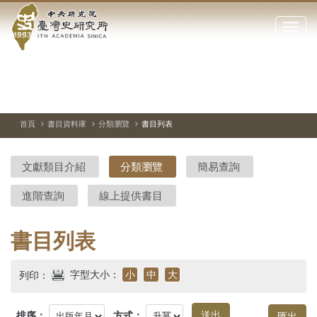
中
跳
到
點
央
主
擊
要
開
研
內
啟
容
或
究
切
上
下
主
區
換
一
一
圖
關
暫
張
張
連
塊
閉
停、
圖
圖
結
院-
播
片
片
首頁
書目資料庫
分類瀏覽
書目列表
網
放
站
臺
主
文獻類目介紹
分類瀏覽
簡易查詢
要
灣
選
進階查詢
線上提供書目
單
史
研
書目列表
究
字型大小：
小
中
大
列印：
所-
排序：
方式：