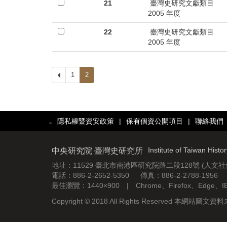
首
21
臺灣史研究文獻類目
2005 年度
頁
22
臺灣史研究文獻類目
2005 年度
上
1
2
一
頁
隱私權暨資安政策
|
保有個資公開項目
|
聯絡我們
:::
Institute of Taiwan Histo
中央研究院 臺灣史研究所
地址：11529 臺北市南港區研究院路二段128號 (人文
電話：886-2-2652-5350 傳真：886-2-2788-1956
最佳瀏覽：1440×900 | Chrome、Firefox、Edge、
Copyright © 2018 All Rights Reserved 本網