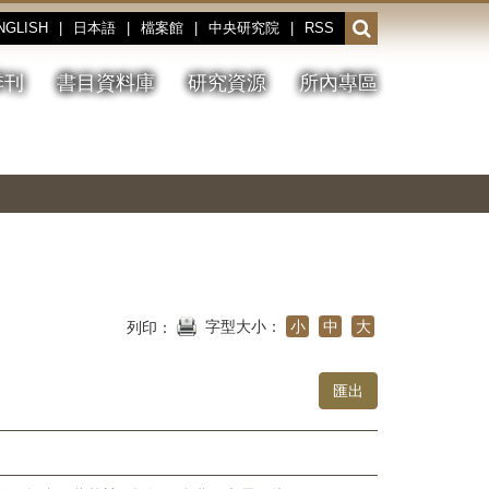
NGLISH
|
日本語
|
檔案館
|
中央研究院
|
RSS
開
啟
或
季刊
書目資料庫
研究資源
所內專區
收
合
搜
切
上
下
主
換
一
一
圖
尋
暫
張
張
連
停、
圖
圖
結
欄
播
片
片
位
放
字型大小：
小
中
大
列印：