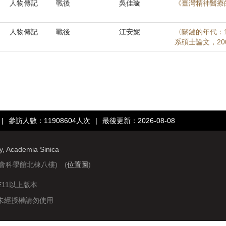
人物傳記
戰後
吳佳璇
《臺灣精神醫療
人物傳記
戰後
江安妮
〈關鍵的年代：
系碩士論文，20
|
參訪人數：11908604人次
|
最後更新：2026-08-08
ry, Academia Sinica
社會科學館北棟八樓) (
位置圖
)
IE11以上版本
站圖文資料未經授權請勿使用