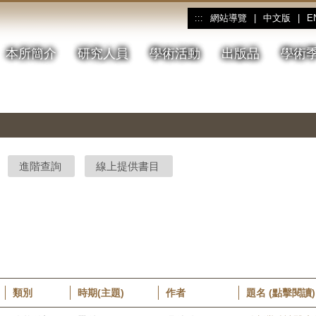
網站導覽
|
中文版
|
E
:::
本所簡介
研究人員
學術活動
出版品
學術
進階查詢
線上提供書目
類別
時期(主題)
作者
題名 (點擊閱讀)