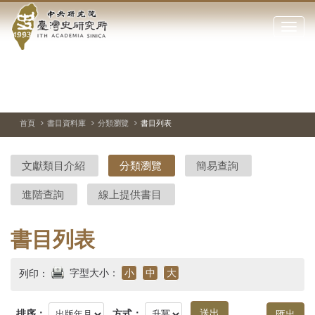
中
跳
到
點
央
主
擊
要
開
研
內
啟
容
或
究
切
上
下
主
區
換
一
一
圖
關
暫
張
張
連
塊
閉
停、
圖
圖
結
院-
播
片
片
首頁
書目資料庫
分類瀏覽
書目列表
網
放
站
臺
主
文獻類目介紹
分類瀏覽
簡易查詢
要
灣
選
進階查詢
線上提供書目
單
史
研
書目列表
究
字型大小：
小
中
大
列印：
所-
排序：
方式：