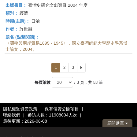
出版書目：
臺灣史研究文獻類目 2004 年度
類別：
經濟
時期(主題)：
日治
作者：
許世融
題名 (點擊閱讀)：
〈關稅與兩岸貿易1895 - 1945〉，國立臺灣師範大學歷史學系博
士論文，2004。
1
2
3
下
一
頁
每頁筆數
/ 3 頁，共 53 筆
隱私權暨資安政策
|
保有個資公開項目
|
聯絡我們
|
參訪人數：11908604人次
|
最後更新：2026-08-08
展開選單