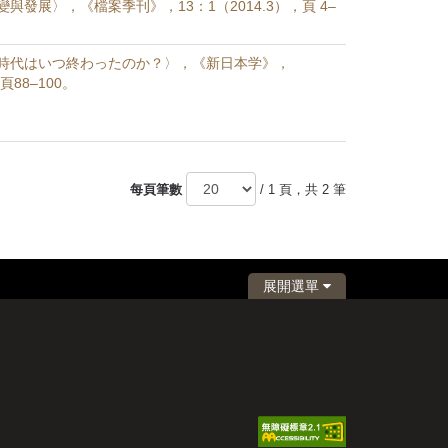
與發展〉，《檔案季刊》，13：1（2014.3），頁 4–
時代はいつ終わったのか？〉，《新日本学》，
，頁88–100。
每頁筆數
/ 1 頁，共 2 筆
展開選單