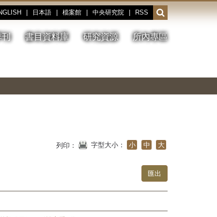
NGLISH
|
日本語
|
檔案館
|
中央研究院
|
RSS
開
啟
或
季刊
書目資料庫
研究資源
所內專區
收
合
搜
切
上
下
主
換
一
一
圖
尋
暫
張
張
連
停、
圖
圖
結
欄
播
片
片
位
放
字型大小：
小
中
大
列印：