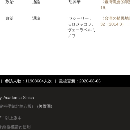
政治
通論
胡興華
〈臺灣漁會的演變
19。
政治
通論
ワシーリー．
〈台湾の植民地
モロジャコフ、
32（2014.3）
ヴェーラペルミ
ノワ
|
參訪人數：11908604人次
|
最後更新：2026-08-06
ry, Academia Sinica
社會科學館北棟八樓) (
位置圖
)
IE11以上版本
站圖文資料未經授權請勿使用