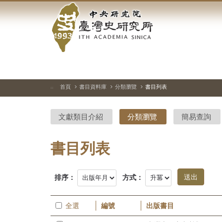
中
跳
到
央
主
要
研
內
容
究
區
塊
院-
首頁
書目資料庫
分類瀏覽
書目列表
:::
臺
文獻類目介紹
分類瀏覽
簡易查詢
灣
史
書目列表
研
排序：
方式：
究
所-
全選
編號
出版書目