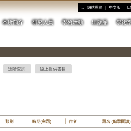
網站導覽
|
中文版
|
E
:::
本所簡介
研究人員
學術活動
出版品
學術
進階查詢
線上提供書目
類別
時期(主題)
作者
題名 (點擊閱讀)