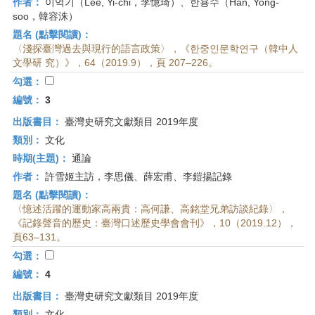
作者：
이억기（Lee, Yi-chi，李憶琦）、한용수（Han, Yong-
soo，韓容洙）
題名 (點擊閱讀)：
〈淺探臺灣過去與現行的語言政策〉，《한중인문학연구（韓中人
文學研 究）》，64（2019.9），頁 207–226。
勾選：
編號：
3
出版書目：
臺灣史研究文獻類目 2019年度
類別：
文化
時期(主題)：
通論
作者：
許雪姬主訪，李思儀、薛宏甫、李鎧揚記錄
題名 (點擊閱讀)：
〈憶述活躍的運動家高兩貴：高何謙、高銘堂兄弟訪談紀錄〉，
《記錄聲音的歷史：臺灣口述歷史學會會刊》，10（2019.12），
頁63–131。
勾選：
編號：
4
出版書目：
臺灣史研究文獻類目 2019年度
類別：
文化