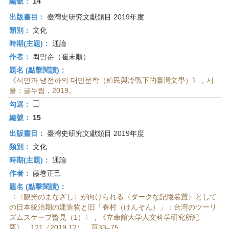
編號：
14
出版書目：
臺灣史研究文獻類目 2019年度
類別：
文化
時期(主題)：
通論
作者：
최말순（崔末順）
題名 (點擊閱讀)：
《식민과 냉전하의 대만문학（殖民與冷戰下的臺灣文學）》，서
울：글누림，2019。
勾選：
編號：
15
出版書目：
臺灣史研究文獻類目 2019年度
類別：
文化
時期(主題)：
通論
作者：
藤巻正己
題名 (點擊閱讀)：
〈〈観光のまなざし〉が向けられる〈ダークな記憶装置〉として
の日本統治期の建造物と旧「眷村（けんそん）」：台湾のツーリ
ズムスケープ瞥見（1）〉，《立命館大学人文科学研究所紀
要》，121（2019.12），頁33–75。