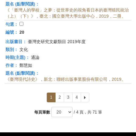
題名 (點擊閱讀)：
《「臺灣人的學校」之夢：從世界史的視角看日本的臺灣殖民統治
（上）（下）》，臺北：國立臺灣大學出版中心，2019，二冊。
勾選：
編號：
20
出版書目：
臺灣史研究文獻類目 2019年度
類別：
文化
時期(主題)：
通論
作者：
鄭慧如
題名 (點擊閱讀)：
《臺灣現代詩史》，新北：聯經出版事業股份有限公司，2019。
1
2
3
4
下
一
頁
每頁筆數
/ 4 頁，共 71 筆