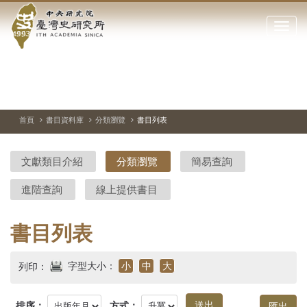
中
跳
到
點
央
主
擊
要
開
研
內
啟
容
或
究
切
上
下
主
區
換
一
一
圖
關
暫
張
張
連
塊
閉
停、
圖
圖
結
院-
播
片
片
首頁
書目資料庫
分類瀏覽
書目列表
網
放
站
臺
主
文獻類目介紹
分類瀏覽
簡易查詢
要
灣
選
進階查詢
線上提供書目
單
史
研
書目列表
究
字型大小：
小
中
大
列印：
所-
排序：
方式：