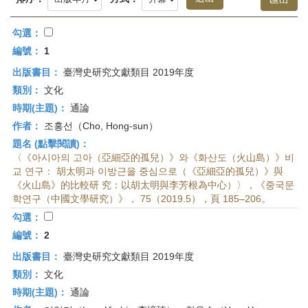
首
頁
勾選：
編號：
1
出版書目：
臺灣史研究文獻類目 2019年度
類別：
文化
時期(主題)：
通論
作者：
조홍선（Cho, Hong-sun）
題名 (點擊閱讀)：
〈《아시아의 고아（亞細亞的孤兒）》와《화산도（火山島）》비
교 연구： 胡太明과 이방근을 중심으로（《亞細亞的孤兒）》與
《火山島》的比較研 究：以胡太明與李芳根為中心）〉，《중국문
학연구（中國文學研究）》， 75（2019.5），頁 185–206。
勾選：
編號：
2
出版書目：
臺灣史研究文獻類目 2019年度
類別：
文化
時期(主題)：
通論