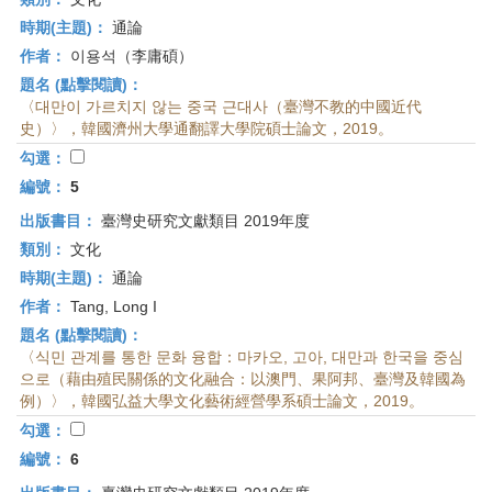
時期(主題)：
通論
作者：
이용석（李庸碩）
題名 (點擊閱讀)：
〈대만이 가르치지 않는 중국 근대사（臺灣不教的中國近代
史）〉，韓國濟州大學通翻譯大學院碩士論文，2019。
勾選：
編號：
5
出版書目：
臺灣史研究文獻類目 2019年度
類別：
文化
時期(主題)：
通論
作者：
Tang, Long I
題名 (點擊閱讀)：
〈식민 관계를 통한 문화 융합：마카오, 고아, 대만과 한국을 중심
으로（藉由殖民關係的文化融合：以澳門、果阿邦、臺灣及韓國為
例）〉，韓國弘益大學文化藝術經營學系碩士論文，2019。
勾選：
編號：
6