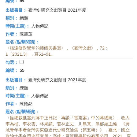
編號：
54
出版書目：
臺灣史研究文獻類目 2021年度
類別：
總類
時期(主題)：
人物傳記
作者：
陳麗蓮
題名 (點擊閱讀)：
〈張達修對鸞堂的接觸與書寫〉，《臺灣文獻》，72：
1（2021.3），頁51–91。
勾選：
編號：
55
出版書目：
臺灣史研究文獻類目 2021年度
類別：
總類
時期(主題)：
人物傳記
作者：
陳德銘
題名 (點擊閱讀)：
〈從總裁批簽到蔣中正日記：再談「雷震案」中的蔣總統〉，收入
李為楨、李衣雲、林果顯、若林正丈、川島真、洪郁如主編，《跨
域青年學者台灣與東亞近代史研究論集（第五輯）》，臺北：國立
政治大學台灣史研究所；高雄：巨流圖書股份有限公司，2021，頁