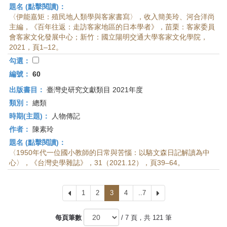
題名 (點擊閱讀)：
〈伊能嘉矩：殖民地人類學與客家書寫〉，收入簡美玲、河合洋尚
主編，《百年往返：走訪客家地區的日本學者》，苗栗：客家委員
會客家文化發展中心；新竹：國立陽明交通大學客家文化學院，
2021，頁1–12。
勾選：
編號：
60
出版書目：
臺灣史研究文獻類目 2021年度
類別：
總類
時期(主題)：
人物傳記
作者：
陳素玲
題名 (點擊閱讀)：
〈1950年代一位國小教師的日常與苦惱：以駱文森日記解讀為中
心〉，《台灣史學雜誌》，31（2021.12），頁39–64。
上
1
2
3
4
..7
下
一
一
頁
頁
每頁筆數
/ 7 頁，共 121 筆