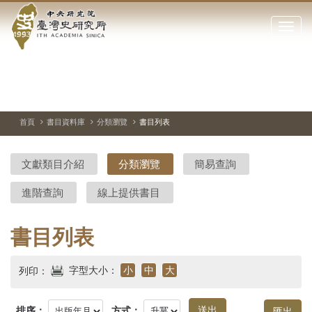
中
跳
到
點
央
主
擊
要
開
研
內
啟
容
或
究
切
上
下
主
區
換
一
一
圖
關
暫
張
張
連
塊
閉
停、
圖
圖
結
院-
播
片
片
首頁
書目資料庫
分類瀏覽
書目列表
網
放
站
臺
主
文獻類目介紹
分類瀏覽
簡易查詢
要
灣
選
進階查詢
線上提供書目
單
史
研
書目列表
究
字型大小：
小
中
大
列印：
所-
排序：
方式：