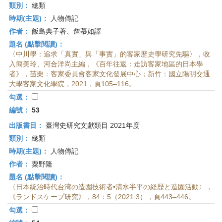
類別：
總類
時期(主題)：
人物傳記
作者：
飯島典子著、詹慕如譯
題名 (點擊閱讀)：
〈中川學：追求「真實」與「事實」的客家歷史學研究先驅〉，收
入簡美玲、河合洋尚主編，《百年往返：走訪客家地區的日本學
者》，苗栗：客家委員會客家文化發展中心；新竹：國立陽明交通
大學客家文化學院，2021，頁105–116。
勾選：
編號：
53
出版書目：
臺灣史研究文獻類目 2021年度
類別：
總類
時期(主題)：
人物傳記
作者：
粟野隆
題名 (點擊閱讀)：
〈日本統治時代台湾の造園技術者•清水半平の経歴と造園活動〉，
《ランドスケープ研究》，84：5（2021.3），頁443–446。
勾選：