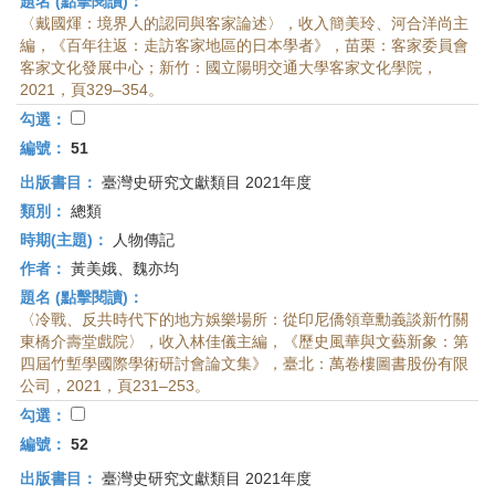
題名 (點擊閱讀)：
〈戴國煇：境界人的認同與客家論述〉，收入簡美玲、河合洋尚主
編，《百年往返：走訪客家地區的日本學者》，苗栗：客家委員會
客家文化發展中心；新竹：國立陽明交通大學客家文化學院，
2021，頁329–354。
勾選：
編號：
51
出版書目：
臺灣史研究文獻類目 2021年度
類別：
總類
時期(主題)：
人物傳記
作者：
黃美娥、魏亦均
題名 (點擊閱讀)：
〈冷戰、反共時代下的地方娛樂場所：從印尼僑領章勳義談新竹關
東橋介壽堂戲院〉，收入林佳儀主編，《歷史風華與文藝新象：第
四屆竹塹學國際學術研討會論文集》，臺北：萬卷樓圖書股份有限
公司，2021，頁231–253。
勾選：
編號：
52
出版書目：
臺灣史研究文獻類目 2021年度