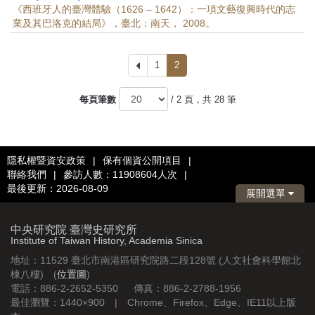
《西班牙人的臺灣體驗（1626 – 1642）：一項文藝復興時代的志
業及其巴洛克的結局》，臺北：南天， 2008。
上
1
2
一
頁
每頁筆數
/ 2 頁，共 28 筆
隱私權暨資安政策
|
保有個資公開項目
|
聯絡我們
|
參訪人數：11908604人次
|
最後更新：2026-08-09
展開選單
中央研究院 臺灣史研究所
Institute of Taiwan History, Academia Sinica
地址：11529 臺北市南港區研究院路二段128號 (人文社會科學館北
棟八樓) (
位置圖
)
電話：886-2-2652-5350 傳真：886-2-2788-1956
最佳瀏覽：1440×900 | Chrome、Firefox、Edge、IE11以上版