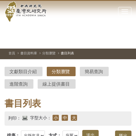
中
跳
到
點
央
主
擊
要
開
研
內
啟
容
或
究
切
上
下
主
區
換
一
一
圖
關
暫
張
張
連
塊
閉
停、
圖
圖
結
院-
播
片
片
首頁
書目資料庫
分類瀏覽
書目列表
網
放
站
臺
主
文獻類目介紹
分類瀏覽
簡易查詢
要
灣
選
進階查詢
線上提供書目
單
史
研
書目列表
究
字型大小：
小
中
大
列印：
所-
排序：
方式：