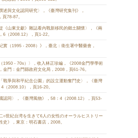
撰述與文化認同研究〉，《臺灣研究集刊》，
，頁78-87。
從《山東文獻》雜誌看內戰新移民的鄉土關懷〉，《兩
（2008.12），頁1-22。
實（1995 - 2008）》，臺北：衛生署中醫藥會，
1950 - 70s）〉，收入林正珍編，《2008金門學學術
金門：金門縣政府文化局，2008，頁61-76。
「戰爭與和平紀念公園」的設立運動奮鬥史〉，《臺灣
（2008.10），頁16-20。
認同〉，《臺灣風物》，58：4（2008.12），頁53-
二○世紀台湾を生きて6人の女性のオーラルヒストリー
性史》，東京：明石書店，2008。