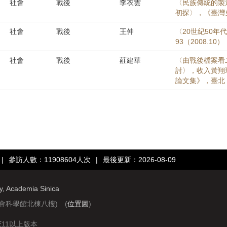
社會
戰後
李衣雲
〈民族傳統的製造
初探〉，《臺灣史
社會
戰後
王仲
〈20世紀50
93（2008.10）
社會
戰後
莊建華
〈由戰後檔案看
討〉，收入黃翔
論文集》，臺北：
|
參訪人數：11908604人次
|
最後更新：2026-08-09
ry, Academia Sinica
社會科學館北棟八樓) (
位置圖
)
IE11以上版本