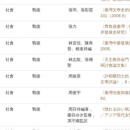
社會
戰後
張羽、張彩霞
〈臺灣文學史的
101（2008.9）
社會
戰後
張力
〈齊魯過臺灣：
岸發展史研究》，6
社會
戰後
林宜信、陳再
《臺灣中藥發展紀
晉、賴進祥編
2008。
社會
戰後
林志龍、張傳
〈天主教與金門（
聖
研討會論文集》，
社會
戰後
周振英
〈許昭榮烈士的
文學評論》，8：4
社會
戰後
周俊宇
〈臺灣光復與黨國
92。
社會
戰後
周芬伶編著，
《憤れる白い鳩
藤目ゆき監修，
╱アジア現代女
馮守娥監訳