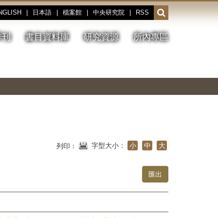
NGLISH
|
日本語
|
檔案館
|
中央研究院
|
RSS
開
啟
或
季刊
書目資料庫
研究資源
所內專區
收
合
搜
切
上
下
主
換
一
一
圖
尋
暫
張
張
連
停、
圖
圖
結
欄
播
片
片
位
放
字型大小：
小
中
大
列印：