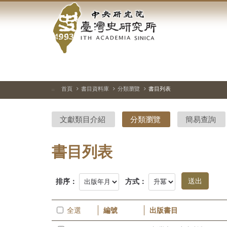
中
跳
到
央
主
要
研
內
容
究
區
塊
院-
首頁
書目資料庫
分類瀏覽
書目列表
:::
臺
文獻類目介紹
分類瀏覽
簡易查詢
灣
史
書目列表
研
排序：
方式：
究
所-
全選
編號
出版書目