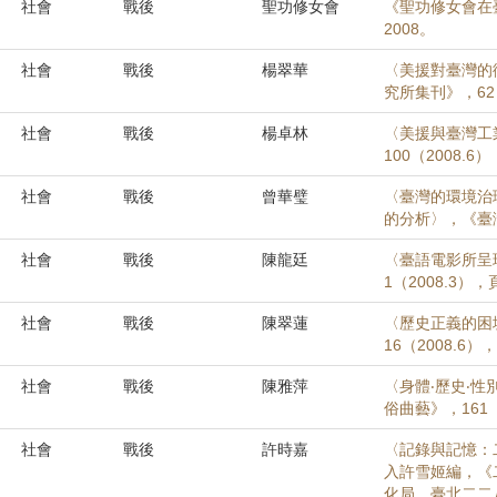
社會
戰後
聖功修女會
《聖功修女會在臺
2008。
社會
戰後
楊翠華
〈美援對臺灣的
究所集刊》，62（
社會
戰後
楊卓林
〈美援與臺灣工
100（2008.6）
社會
戰後
曾華璧
〈臺灣的環境治理
的分析〉，《臺灣史
社會
戰後
陳龍廷
〈臺語電影所呈
1（2008.3），
社會
戰後
陳翠蓮
〈歷史正義的困
16（2008.6），
社會
戰後
陳雅萍
〈身體‧歷史‧性別
俗曲藝》，161（
社會
戰後
許時嘉
〈記錄與記憶：二
入許雪姬編，《
化局、臺北二二八