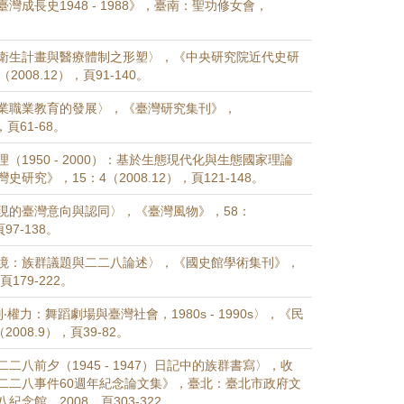
灣成長史1948 - 1988》，臺南：聖功修女會，
衛生計畫與醫療體制之形塑〉，《中央研究院近代史研
2008.12），頁91-140。
業職業教育的發展〉，《臺灣研究集刊》，
，頁61-68。
（1950 - 2000）：基於生態現代化與生態國家理論
研究》，15：4（2008.12），頁121-148。
現的臺灣意向與認同〉，《臺灣風物》，58：
頁97-138。
境：族群議題與二二八論述〉，《國史館學術集刊》，
頁179-222。
‧權力：舞蹈劇場與臺灣社會，1980s - 1990s〉，《民
2008.9），頁39-82。
二八前夕（1945 - 1947）日記中的族群書寫〉，收
二二八事件60週年紀念論文集》，臺北：臺北市政府文
紀念館，2008，頁303-322。