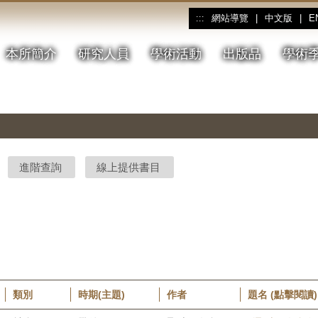
網站導覽
|
中文版
|
E
:::
本所簡介
研究人員
學術活動
出版品
學術
進階查詢
線上提供書目
類別
時期(主題)
作者
題名 (點擊閱讀)