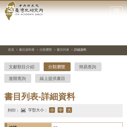
中
跳
到
點
央
主
擊
要
開
研
內
啟
容
或
究
切
上
下
主
區
換
一
一
圖
關
暫
張
張
連
塊
閉
停、
圖
圖
結
院-
播
片
片
首頁
書目資料庫
分類瀏覽
書目列表
詳細資料
網
放
站
臺
主
文獻類目介紹
分類瀏覽
簡易查詢
要
灣
選
進階查詢
線上提供書目
單
史
研
書目列表-詳細資料
究
字型大小：
小
中
大
列印：
所-