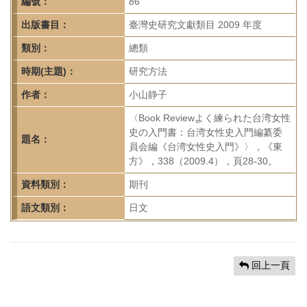
首
編號：
86
頁
出版書目：
臺灣史研究文獻類目 2009 年度
類別：
總類
時期(主題)：
研究方法
作者：
小山静子
〈Book Reviewよく練られた台湾女性
史の入門書：台湾女性史入門編纂委
題名：
員会編《台湾女性史入門》〉，《東
方》，338（2009.4），頁28-30。
資料類別：
期刊
語文類別：
日文
回上一頁