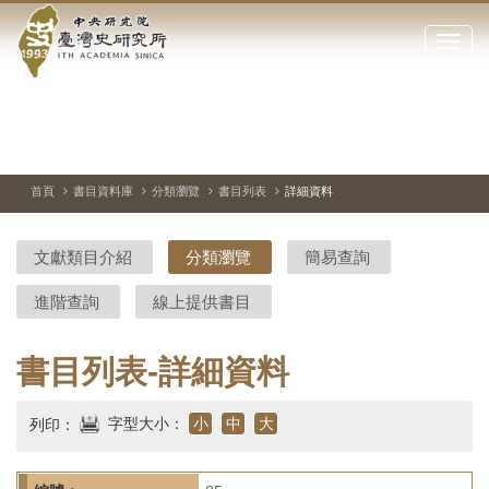
中
跳
到
點
央
主
擊
要
開
研
內
啟
容
或
究
切
上
下
主
區
換
一
一
圖
關
暫
張
張
連
塊
閉
停、
圖
圖
結
院-
播
片
片
首頁
書目資料庫
分類瀏覽
書目列表
詳細資料
網
放
站
臺
主
文獻類目介紹
分類瀏覽
簡易查詢
要
灣
選
進階查詢
線上提供書目
單
史
研
書目列表-詳細資料
究
字型大小：
小
中
大
列印：
所-