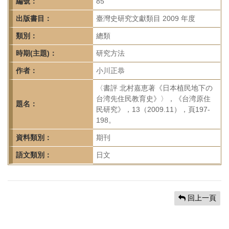
首
編號：
85
頁
出版書目：
臺灣史研究文獻類目 2009 年度
類別：
總類
時期(主題)：
研究方法
作者：
小川正恭
〈書評 北村嘉恵著《日本植民地下の
台湾先住民教育史》〉，《台湾原住
題名：
民研究》，13（2009.11），頁197-
198。
資料類別：
期刊
語文類別：
日文
回上一頁