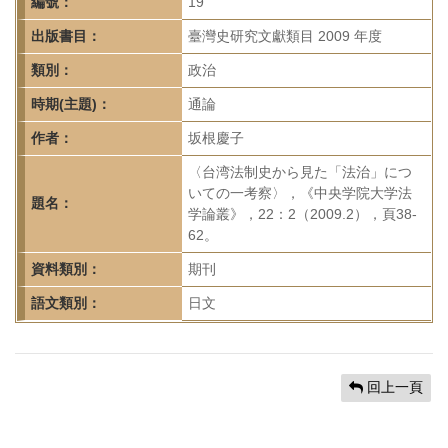
首
編號：
19
頁
出版書目：
臺灣史研究文獻類目 2009 年度
類別：
政治
時期(主題)：
通論
作者：
坂根慶子
〈台湾法制史から見た「法治」につ
いての一考察〉，《中央学院大学法
題名：
学論叢》，22：2（2009.2），頁38-
62。
資料類別：
期刊
語文類別：
日文
回上一頁