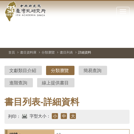
中
跳
到
點
央
主
擊
要
開
研
內
啟
容
或
究
切
上
下
主
區
換
一
一
圖
關
暫
張
張
連
塊
閉
停、
圖
圖
結
院-
播
片
片
首頁
書目資料庫
分類瀏覽
書目列表
詳細資料
網
放
站
臺
主
文獻類目介紹
分類瀏覽
簡易查詢
要
灣
選
進階查詢
線上提供書目
單
史
研
書目列表-詳細資料
究
字型大小：
小
中
大
列印：
所-