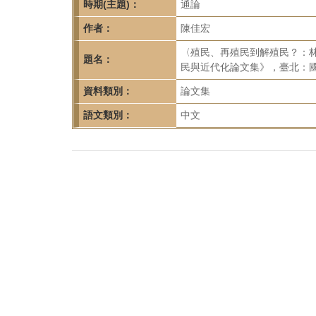
首
時期(主題)：
通論
頁
作者：
陳佳宏
〈殖民、再殖民到解殖民？：
題名：
民與近代化論文集》，臺北：國立
資料類別：
論文集
語文類別：
中文