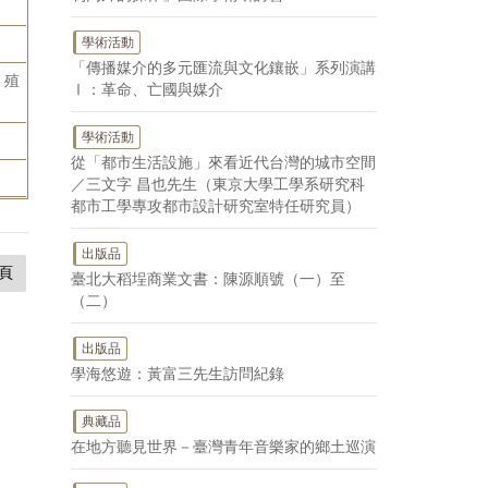
學術活動
「傳播媒介的多元匯流與文化鑲嵌」系列演講
：殖
Ⅰ：革命、亡國與媒介
學術活動
從「都市生活設施」來看近代台灣的城市空間
／三文字 昌也先生（東京大學工學系研究科
都市工學專攻都市設計研究室特任研究員）
出版品
頁
臺北大稻埕商業文書：陳源順號（一）至
（二）
出版品
學海悠遊：黃富三先生訪問紀錄
典藏品
在地方聽見世界－臺灣青年音樂家的鄉土巡演