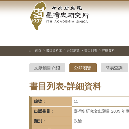
中
跳
到
央
主
要
研
內
容
究
區
塊
院-
首頁
書目資料庫
分類瀏覽
書目列表
詳細資料
:::
臺
文獻類目介紹
分類瀏覽
簡易查詢
灣
史
書目列表-詳細資料
研
編號：
11
究
出版書目：
臺灣史研究文獻類目 2009 年
所-
類別：
政治