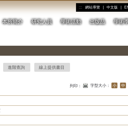
網站導覽
|
中文版
|
E
:::
本所簡介
研究人員
學術活動
出版品
學術
進階查詢
線上提供書目
字型大小：
小
中
列印：
度