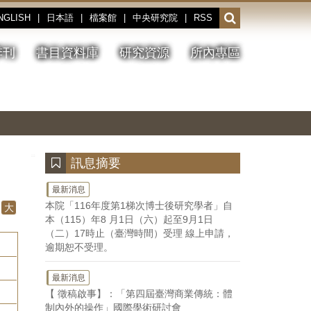
NGLISH
|
日本語
|
檔案館
|
中央研究院
|
RSS
開
啟
或
季刊
書目資料庫
研究資源
所內專區
收
合
搜
切
上
下
主
換
一
一
圖
尋
暫
張
張
連
停、
圖
圖
結
欄
播
片
片
位
放
:::
訊息摘要
最新消息
本院「116年度第1梯次博士後研究學者」自
大
本（115）年8 月1日（六）起至9月1日
（二）17時止（臺灣時間）受理 線上申請，
逾期恕不受理。
最新消息
【 徵稿啟事】：「第四屆臺灣商業傳統：體
制內外的操作」國際學術研討會