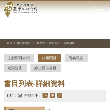
中
跳
到
點
央
主
擊
要
開
研
內
啟
容
或
究
切
上
下
主
區
換
一
一
圖
關
暫
張
張
連
塊
閉
停、
圖
圖
結
院-
播
片
片
首頁
書目資料庫
分類瀏覽
書目列表
詳細資料
網
放
站
臺
主
文獻類目介紹
分類瀏覽
簡易查詢
要
灣
選
進階查詢
線上提供書目
單
史
研
書目列表-詳細資料
究
字型大小：
小
中
大
列印：
所-