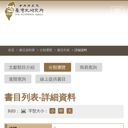
中
跳
到
點
央
主
擊
要
開
研
內
啟
容
或
究
切
上
下
主
區
換
一
一
圖
關
暫
張
張
連
塊
閉
停、
圖
圖
結
院-
播
片
片
首頁
書目資料庫
分類瀏覽
書目列表
詳細資料
網
放
站
臺
主
文獻類目介紹
分類瀏覽
簡易查詢
要
灣
選
進階查詢
線上提供書目
單
史
研
書目列表-詳細資料
究
字型大小：
小
中
大
列印：
所-