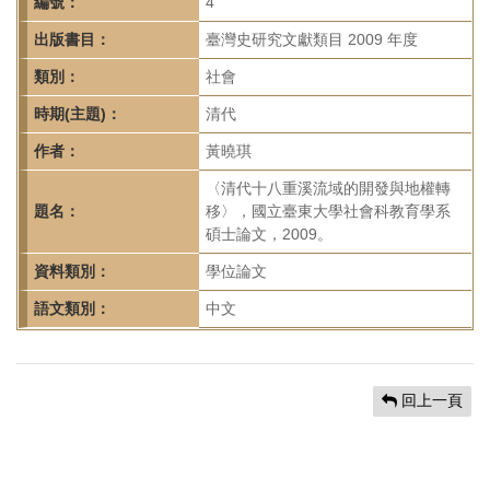
首
編號：
4
頁
出版書目：
臺灣史研究文獻類目 2009 年度
類別：
社會
時期(主題)：
清代
作者：
黃曉琪
〈清代十八重溪流域的開發與地權轉
題名：
移〉，國立臺東大學社會科教育學系
碩士論文，2009。
資料類別：
學位論文
語文類別：
中文
回上一頁