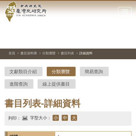
中
跳
到
點
央
主
擊
要
開
研
內
啟
容
或
究
切
上
下
主
區
換
一
一
圖
關
暫
張
張
連
塊
閉
停、
圖
圖
結
院-
播
片
片
首頁
書目資料庫
分類瀏覽
書目列表
詳細資料
網
放
站
臺
主
文獻類目介紹
分類瀏覽
簡易查詢
要
灣
選
進階查詢
線上提供書目
單
史
研
書目列表-詳細資料
究
字型大小：
小
中
大
列印：
所-