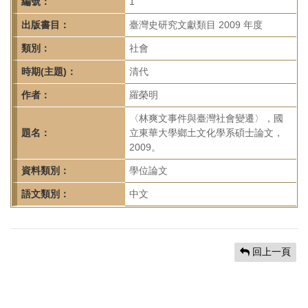
首
編號：
1
頁
出版書目：
臺灣史研究文獻類目 2009 年度
類別：
社會
時期(主題)：
清代
作者：
羅榮明
〈林爽文事件與臺灣社會變遷〉，國
題名：
立東華大學鄉土文化學系碩士論文，
2009。
資料類別：
學位論文
語文類別：
中文
回上一頁