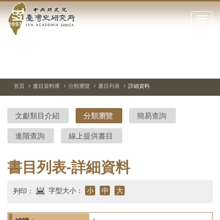
中
跳
到
點
央
主
擊
要
開
研
內
啟
容
或
究
切
上
下
主
區
換
一
一
圖
關
暫
張
張
連
塊
閉
停、
圖
圖
結
院-
播
片
片
首頁
書目資料庫
分類瀏覽
書目列表
詳細資料
網
放
站
臺
主
文獻類目介紹
分類瀏覽
簡易查詢
要
灣
選
進階查詢
線上提供書目
單
史
研
書目列表-詳細資料
究
字型大小：
小
中
大
列印：
所-