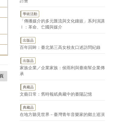
討會
學術活動
「傳播媒介的多元匯流與文化鑲嵌」系列演講
Ⅰ：革命、亡國與媒介
出版品
百年回眸：臺北第三高女校友口述訪問紀錄
出版品
家族企業／企業家族：侯雨利與臺南幫企業傳
承
頁
典藏品
文藝日常：舊時報紙典藏中的臺陽記憶
典藏品
在地方聽見世界－臺灣青年音樂家的鄉土巡演