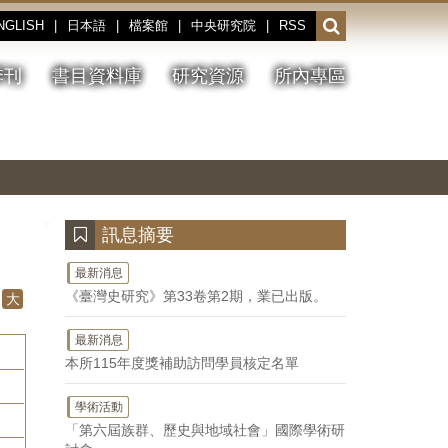
NGLISH
|
日本語
|
檔案館
|
中央研究院
|
RSS
開
啟
或
季刊
書目資料庫
研究資源
所內專區
收
合
搜
切
上
下
主
換
一
一
圖
尋
暫
張
張
連
停、
圖
圖
結
欄
播
片
片
位
放
:::
訊息摘要
最新消息
《臺灣史研究》第33卷第2期，業已出版。
大
最新消息
本所115年度獎補助訪問學員核定名單
學術活動
「第六屆族群、歷史與地域社會」國際學術研