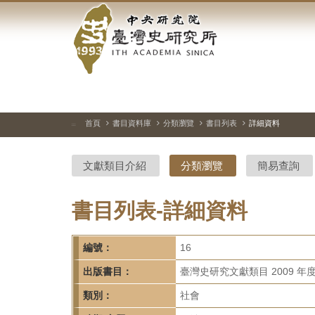
中
跳
到
央
主
要
研
內
容
究
區
塊
院-
首頁
書目資料庫
分類瀏覽
書目列表
詳細資料
:::
臺
文獻類目介紹
分類瀏覽
簡易查詢
灣
史
書目列表-詳細資料
研
編號：
16
究
出版書目：
臺灣史研究文獻類目 2009 年
所-
類別：
社會