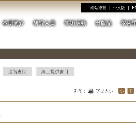
網站導覽
|
中文版
|
E
:::
本所簡介
研究人員
學術活動
出版品
學術
進階查詢
線上提供書目
字型大小：
小
中
列印：
度