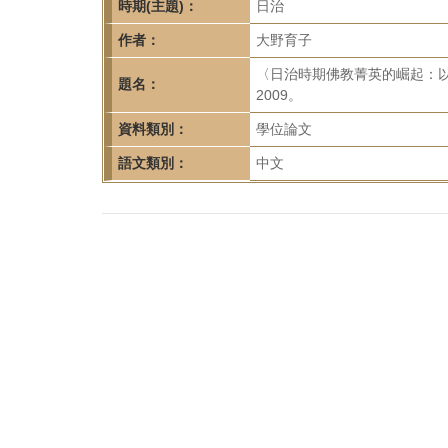
首
時期(主題)：
日治
頁
作者：
大野育子
〈日治時期佛教菁英的崛起：
題名：
2009。
資料類別：
學位論文
語文類別：
中文