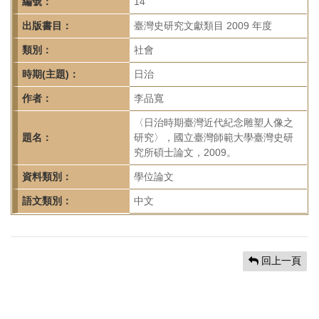
首
編號：
14
頁
出版書目：
臺灣史研究文獻類目 2009 年度
類別：
社會
時期(主題)：
日治
作者：
李品寬
〈日治時期臺灣近代紀念雕塑人像之
題名：
研究〉，國立臺灣師範大學臺灣史研
究所碩士論文，2009。
資料類別：
學位論文
語文類別：
中文
回上一頁