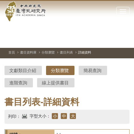
中
跳
到
點
央
主
擊
要
開
研
內
啟
容
或
究
切
上
下
主
區
換
一
一
圖
關
暫
張
張
連
塊
閉
停、
圖
圖
結
院-
播
片
片
首頁
書目資料庫
分類瀏覽
書目列表
詳細資料
網
放
站
臺
主
文獻類目介紹
分類瀏覽
簡易查詢
要
灣
選
進階查詢
線上提供書目
單
史
研
書目列表-詳細資料
究
字型大小：
小
中
大
列印：
所-