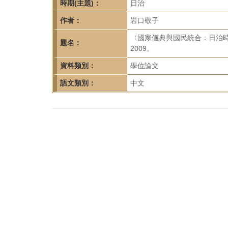
首
時期(主題)：
日治
頁
作者：
岩口敬子
〈國家儀典與國民統合：日治
題名：
2009。
資料類別：
學位論文
語文類別：
中文