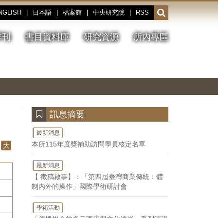
NGLISH
|
日本語
|
檔案館
|
中央研究院
|
RSS
開
啟
或
季刊
書目資料庫
研究資源
所內專區
收
合
搜
切
上
下
主
換
一
一
圖
尋
暫
張
張
連
停、
圖
圖
結
欄
播
片
片
位
放
:::
訊息摘要
最新消息
本所115年度獎補助訪問學員核定名單
大
最新消息
【 徵稿啟事】：「第四屆臺灣商業傳統：體
制內外的操作」國際學術研討會
學術活動