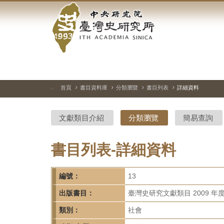
中
跳
到
央
主
要
研
內
容
究
區
塊
院-
首頁
書目資料庫
分類瀏覽
書目列表
詳細資料
:::
臺
文獻類目介紹
分類瀏覽
簡易查詢
灣
史
書目列表-詳細資料
研
編號：
13
究
出版書目：
臺灣史研究文獻類目 2009 年
所-
類別：
社會