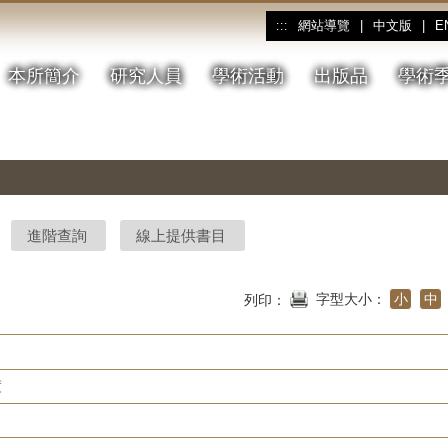
網站導覽
|
中文版
|
E
:::
本所簡介
研究人員
學術活動
出版品
學術
進階查詢
線上提供書目
字型大小：
小
中
列印：
度