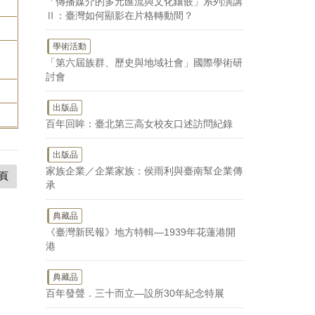
「傳播媒介的多元匯流與文化鑲嵌」系列演講
Ⅱ：臺灣如何顯影在片格轉動間？
學術活動
，
「第六屆族群、歷史與地域社會」國際學術研
討會
出版品
百年回眸：臺北第三高女校友口述訪問紀錄
出版品
家族企業／企業家族：侯雨利與臺南幫企業傳
頁
承
典藏品
《臺灣新民報》地方特輯—1939年花蓮港開
港
典藏品
百年發聲．三十而立—設所30年紀念特展