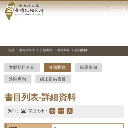
中
跳
到
點
央
主
擊
要
開
研
內
啟
容
或
究
切
上
下
主
區
換
一
一
圖
關
暫
張
張
連
塊
閉
停、
圖
圖
結
院-
播
片
片
首頁
書目資料庫
分類瀏覽
書目列表
詳細資料
網
放
站
臺
主
文獻類目介紹
分類瀏覽
簡易查詢
要
灣
選
進階查詢
線上提供書目
單
史
研
書目列表-詳細資料
究
字型大小：
小
中
大
列印：
所-