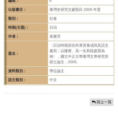
首
編號：
6
頁
出版書目：
臺灣史研究文獻類目 2009 年度
類別：
社會
時期(主題)：
日治
作者：
黃雅芳
〈日治時期原住民菁英養成與其語文
書寫：以陳實、高一生和陸森寶為
題名：
例〉，國立中正大學臺灣文學研究所
碩士論文，2009。
資料類別：
學位論文
語文類別：
中文
回上一頁