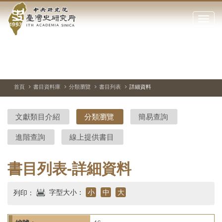
中
跳
到
點
央
主
擊
要
開
研
內
啟
容
或
究
切
上
下
主
區
換
一
一
圖
關
暫
張
張
連
塊
閉
停、
圖
圖
結
院-
播
片
片
首頁
書目資料庫
分類瀏覽
書目列表
詳細資料
網
放
站
臺
主
文獻類目介紹
分類瀏覽
簡易查詢
要
灣
選
進階查詢
線上提供書目
單
史
研
書目列表-詳細資料
究
字型大小：
小
中
大
列印：
所-