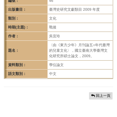
首
編號：
46
頁
出版書目：
臺灣史研究文獻類目 2009 年度
類別：
文化
時期(主題)：
戰後
作者：
吳宜玲
〈由《東方少年》月刊論五○年代臺灣
題名：
的兒童文化〉，國立臺南大學臺灣文
化研究所碩士論文，2009。
資料類別：
學位論文
語文類別：
中文
回上一頁