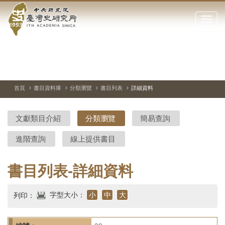
中
跳
到
點
央
主
擊
要
開
研
內
啟
容
或
究
切
上
下
主
區
換
一
一
圖
關
暫
張
張
連
塊
閉
停、
圖
圖
結
院-
播
片
片
首頁
書目資料庫
分類瀏覽
書目列表
詳細資料
網
放
站
臺
主
文獻類目介紹
分類瀏覽
簡易查詢
要
灣
選
進階查詢
線上提供書目
單
史
研
書目列表-詳細資料
究
字型大小：
小
中
大
列印：
所-