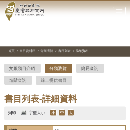
中
跳
到
點
央
主
擊
要
開
研
內
啟
容
或
究
切
上
下
主
區
換
一
一
圖
關
暫
張
張
連
塊
閉
停、
圖
圖
結
院-
播
片
片
首頁
書目資料庫
分類瀏覽
書目列表
詳細資料
網
放
站
臺
主
文獻類目介紹
分類瀏覽
簡易查詢
要
灣
選
進階查詢
線上提供書目
單
史
研
書目列表-詳細資料
究
字型大小：
小
中
大
列印：
所-