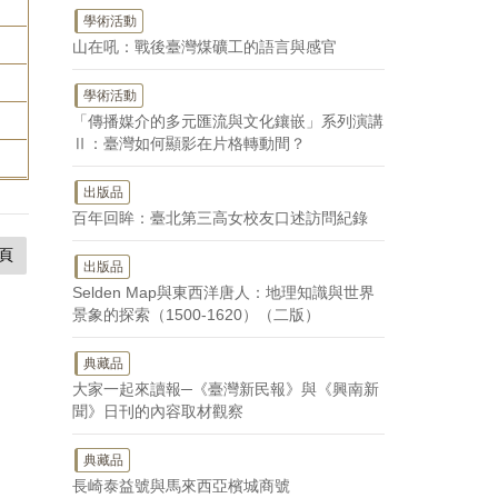
學術活動
山在吼：戰後臺灣煤礦工的語言與感官
學術活動
「傳播媒介的多元匯流與文化鑲嵌」系列演講
Ⅱ：臺灣如何顯影在片格轉動間？
出版品
百年回眸：臺北第三高女校友口述訪問紀錄
頁
出版品
Selden Map與東西洋唐人：地理知識與世界
景象的探索（1500-1620）（二版）
典藏品
大家一起來讀報─《臺灣新民報》與《興南新
聞》日刊的內容取材觀察
典藏品
長崎泰益號與馬來西亞檳城商號