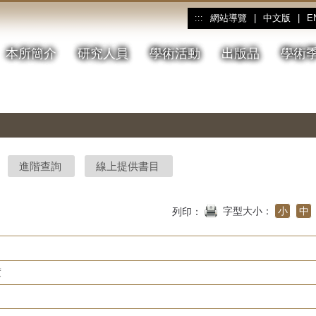
網站導覽
|
中文版
|
E
:::
本所簡介
研究人員
學術活動
出版品
學術
進階查詢
線上提供書目
字型大小：
小
中
列印：
度