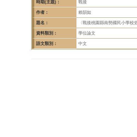
首
時期(主題)：
戰後
頁
作者：
賴韻如
題名：
〈戰後桃園縣南勢國民小學校史
資料類別：
學位論文
語文類別：
中文