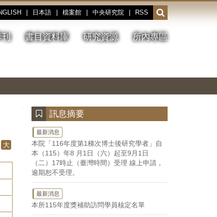
NGLISH
|
日本語
|
檔案館
|
中央研究院
|
RSS
開
啟
或
季刊
書目資料庫
研究資源
所內專區
收
合
搜
切
上
下
主
換
一
一
圖
尋
暫
張
張
連
停、
圖
圖
結
欄
播
片
片
位
放
:::
訊息摘要
最新消息
本院「116年度第1梯次博士後研究學者」自
大
本（115）年8 月1日（六）起至9月1日
（二）17時止（臺灣時間）受理 線上申請，
逾期恕不受理。
最新消息
本所115年度獎補助訪問學員核定名單