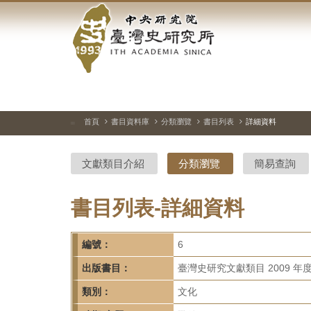
中
跳
到
央
主
要
研
內
容
究
區
塊
院-
首頁
書目資料庫
分類瀏覽
書目列表
詳細資料
:::
臺
文獻類目介紹
分類瀏覽
簡易查詢
灣
史
書目列表-詳細資料
研
編號：
6
究
出版書目：
臺灣史研究文獻類目 2009 年
所-
類別：
文化