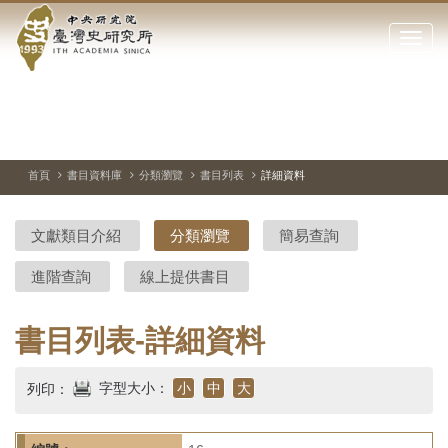
中
跳
到
點
央
主
擊
要
開
研
內
啟
容
或
究
切
上
下
主
區
換
一
一
圖
關
暫
張
張
連
塊
閉
停、
圖
圖
結
院-
播
片
片
首頁
書目資料庫
分類瀏覽
書目列表
詳細資料
網
放
站
臺
主
文獻類目介紹
分類瀏覽
簡易查詢
要
灣
選
進階查詢
線上提供書目
單
史
研
書目列表-詳細資料
究
字型大小：
小
中
大
列印：
所-