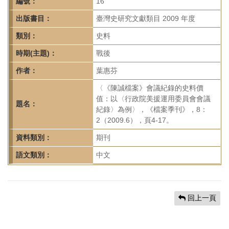
首
編號：
16
頁
出版書目：
臺灣史研究文獻類目 2009 年度
類別：
史料
時期(主題)：
戰後
作者：
葉惠芬
〈《陳誠檔案》會議紀錄的史料價
值：以〈行政院美援運用委員會會議
題名：
紀錄〉為例〉，《檔案季刊》，8：
2（2009.6），頁4-17。
資料類別：
期刊
語文類別：
中文
回上一頁