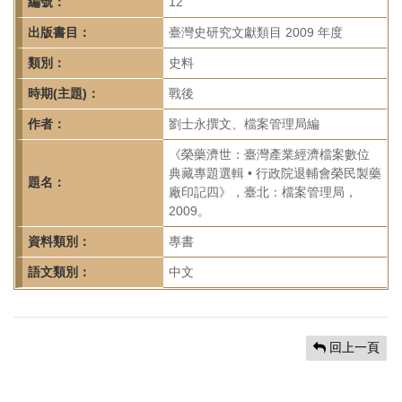
首
編號：
12
頁
出版書目：
臺灣史研究文獻類目 2009 年度
類別：
史料
時期(主題)：
戰後
作者：
劉士永撰文、檔案管理局編
《榮藥濟世：臺灣產業經濟檔案數位
典藏專題選輯 • 行政院退輔會榮民製藥
題名：
廠印記四》，臺北：檔案管理局，
2009。
資料類別：
專書
語文類別：
中文
回上一頁