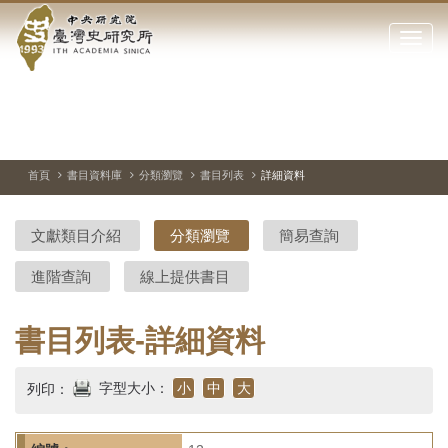
中
跳
到
點
央
主
擊
要
開
研
內
啟
容
或
究
切
上
下
主
區
換
一
一
圖
關
暫
張
張
連
塊
閉
停、
圖
圖
結
院-
播
片
片
首頁
書目資料庫
分類瀏覽
書目列表
詳細資料
網
放
站
臺
主
文獻類目介紹
分類瀏覽
簡易查詢
要
灣
選
進階查詢
線上提供書目
單
史
研
書目列表-詳細資料
究
字型大小：
小
中
大
列印：
所-