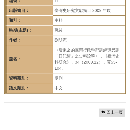
首
編號：
11
頁
出版書目：
臺灣史研究文獻類目 2009 年度
類別：
史料
時期(主題)：
戰後
作者：
劉明憲
〈唐秉玄的臺灣行政幹部訓練班受訓
「日記簿」之史料詮釋〉，《臺灣史
題名：
料研究》，34（2009.12），頁53-
104。
資料類別：
期刊
語文類別：
中文
回上一頁