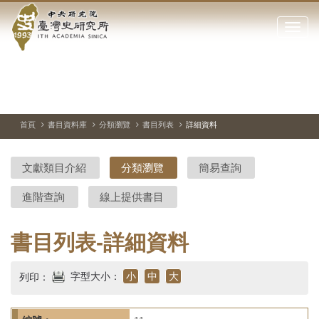
中
跳
到
點
央
主
擊
要
開
研
內
啟
容
或
究
切
上
下
主
區
換
一
一
圖
關
暫
張
張
連
塊
閉
停、
圖
圖
結
院-
播
片
片
首頁
書目資料庫
分類瀏覽
書目列表
詳細資料
網
放
站
臺
主
文獻類目介紹
分類瀏覽
簡易查詢
要
灣
選
進階查詢
線上提供書目
單
史
研
書目列表-詳細資料
究
字型大小：
小
中
大
列印：
所-