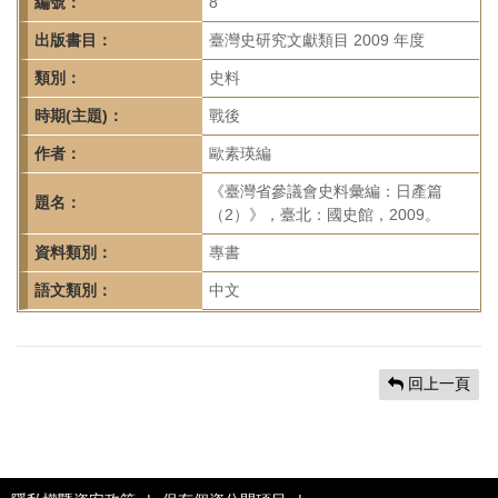
首
編號：
8
頁
出版書目：
臺灣史研究文獻類目 2009 年度
類別：
史料
時期(主題)：
戰後
作者：
歐素瑛編
《臺灣省參議會史料彙編：日產篇
題名：
（2）》，臺北：國史館，2009。
資料類別：
專書
語文類別：
中文
回上一頁