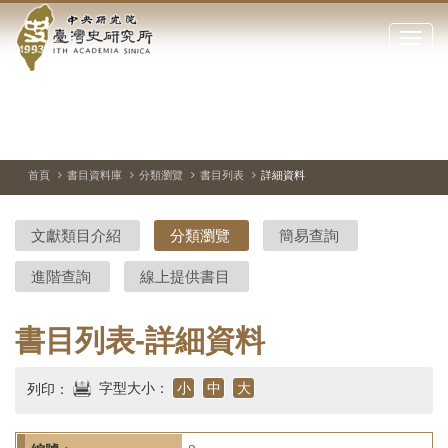
中
跳
到
點
央
主
擊
要
開
研
內
啟
容
或
究
切
上
下
主
區
換
一
一
圖
關
暫
張
張
連
塊
閉
停、
圖
圖
結
院-
播
片
片
首頁
書目資料庫
分類瀏覽
書目列表
詳細資料
網
放
站
臺
主
文獻類目介紹
分類瀏覽
簡易查詢
要
灣
選
進階查詢
線上提供書目
單
史
研
書目列表-詳細資料
究
字型大小：
小
中
大
列印：
所-