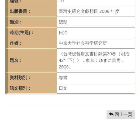
首
編號：
10
頁
出版書目：
臺灣史研究文獻類目 2006 年度
類別：
總類
時期(主題)：
日治
作者：
中京大学社会科学研究所
《台湾総督府文書目録第20巻（明治
題名：
42年下）》，東京：ゆまに書房，
2006。
資料類別：
專書
語文類別：
日文
回上一頁