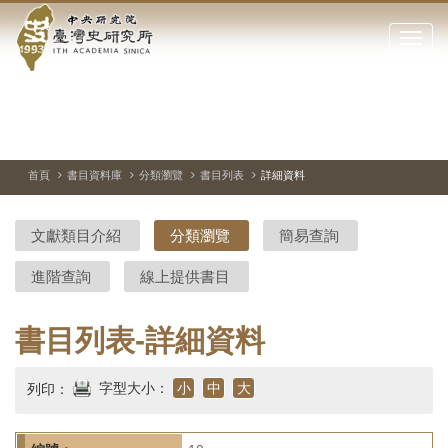
中
跳
到
點
央
主
擊
要
開
研
內
啟
容
或
究
切
上
下
主
區
換
一
一
圖
關
暫
張
張
連
塊
閉
停、
圖
圖
結
院-
播
片
片
首頁
書目資料庫
分類瀏覽
書目列表
詳細資料
網
放
站
臺
主
文獻類目介紹
分類瀏覽
簡易查詢
要
灣
選
進階查詢
線上提供書目
單
史
研
書目列表-詳細資料
究
字型大小：
小
中
大
列印：
所-