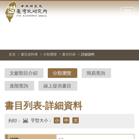
中
跳
到
點
央
主
擊
要
開
研
內
啟
容
或
究
切
上
下
主
區
換
一
一
圖
關
暫
張
張
連
塊
閉
停、
圖
圖
結
院-
播
片
片
首頁
書目資料庫
分類瀏覽
書目列表
詳細資料
網
放
站
臺
主
文獻類目介紹
分類瀏覽
簡易查詢
要
灣
選
進階查詢
線上提供書目
單
史
研
書目列表-詳細資料
究
字型大小：
小
中
大
列印：
所-