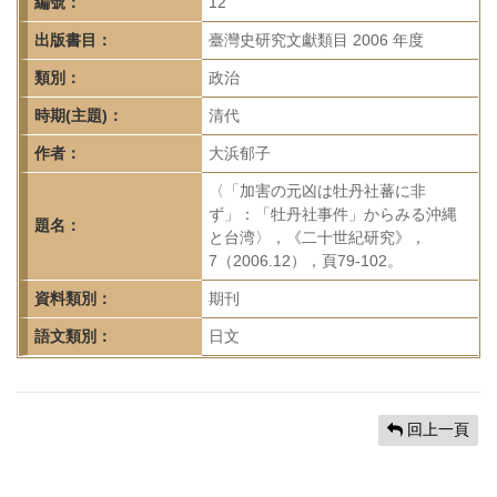
首
編號：
12
頁
出版書目：
臺灣史研究文獻類目 2006 年度
類別：
政治
時期(主題)：
清代
作者：
大浜郁子
〈「加害の元凶は牡丹社蕃に非
ず」：「牡丹社事件」からみる沖縄
題名：
と台湾〉，《二十世紀研究》，
7（2006.12），頁79-102。
資料類別：
期刊
語文類別：
日文
回上一頁