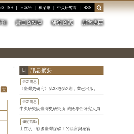
NGLISH
|
日本語
|
檔案館
|
中央研究院
|
RSS
開
啟
或
季刊
書目資料庫
研究資源
所內專區
收
合
搜
切
上
下
主
換
一
一
圖
尋
暫
張
張
連
停、
圖
圖
結
欄
播
片
片
位
放
:::
訊息摘要
最新消息
《臺灣史研究》第33卷第2期，業已出版。
大
最新消息
中央研究院臺灣史研究所 誠徵專任研究人員
學術活動
山在吼：戰後臺灣煤礦工的語言與感官