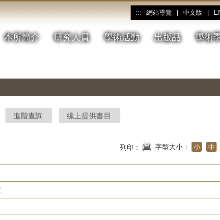
網站導覽
|
中文版
|
E
:::
本所簡介
研究人員
學術活動
出版品
學術
進階查詢
線上提供書目
字型大小：
小
中
列印：
度