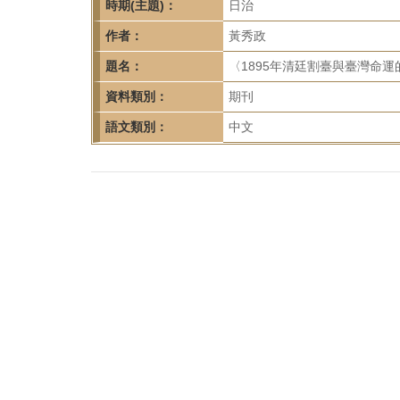
首
時期(主題)：
日治
頁
作者：
黃秀政
題名：
〈1895年清廷割臺與臺灣命運的
資料類別：
期刊
語文類別：
中文