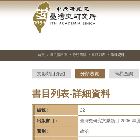
中
跳
到
央
主
要
研
內
容
究
區
塊
院-
首頁
書目資料庫
分類瀏覽
書目列表
詳細資料
:::
臺
文獻類目介紹
分類瀏覽
簡易查詢
灣
史
書目列表-詳細資料
研
編號：
22
究
出版書目：
臺灣史研究文獻類目 2006 年
所-
類別：
政治