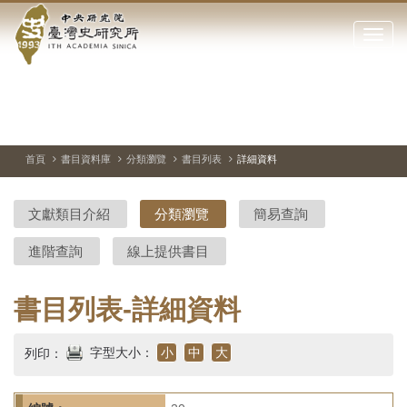
中
跳
到
點
央
主
擊
要
開
研
內
啟
容
或
究
切
上
下
主
區
換
一
一
圖
關
暫
張
張
連
塊
閉
停、
圖
圖
結
院-
播
片
片
首頁
書目資料庫
分類瀏覽
書目列表
詳細資料
網
放
站
臺
主
文獻類目介紹
分類瀏覽
簡易查詢
要
灣
選
進階查詢
線上提供書目
單
史
研
書目列表-詳細資料
究
字型大小：
小
中
大
列印：
所-