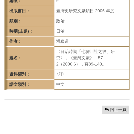
首
編號：
9
頁
出版書目：
臺灣史研究文獻類目 2006 年度
類別：
政治
時期(主題)：
日治
作者：
潘繼道
〈日治時期「七腳川社之役」研
題名：
究〉，《臺灣文獻》，57：
2（2006.6），頁89-140。
資料類別：
期刊
語文類別：
中文
回上一頁