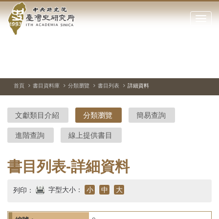
中
跳
到
點
央
主
擊
要
開
研
內
啟
容
或
究
切
上
下
主
區
換
一
一
圖
關
暫
張
張
連
塊
閉
停、
圖
圖
結
院-
播
片
片
首頁
書目資料庫
分類瀏覽
書目列表
詳細資料
網
放
站
臺
主
文獻類目介紹
分類瀏覽
簡易查詢
要
灣
選
進階查詢
線上提供書目
單
史
研
書目列表-詳細資料
究
字型大小：
小
中
大
列印：
所-