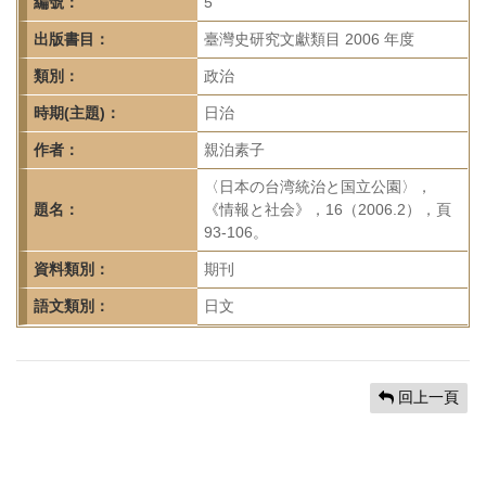
首
編號：
5
頁
出版書目：
臺灣史研究文獻類目 2006 年度
類別：
政治
時期(主題)：
日治
作者：
親泊素子
〈日本の台湾統治と国立公園〉，
題名：
《情報と社会》，16（2006.2），頁
93-106。
資料類別：
期刊
語文類別：
日文
回上一頁