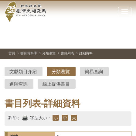
中
跳
到
點
央
主
擊
要
開
研
內
啟
容
或
究
切
上
下
主
區
換
一
一
圖
關
暫
張
張
連
塊
閉
停、
圖
圖
結
院-
播
片
片
首頁
書目資料庫
分類瀏覽
書目列表
詳細資料
網
放
站
臺
主
文獻類目介紹
分類瀏覽
簡易查詢
要
灣
選
進階查詢
線上提供書目
單
史
研
書目列表-詳細資料
究
字型大小：
小
中
大
列印：
所-