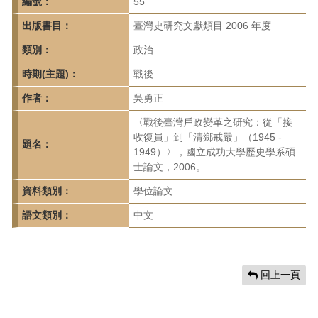
首
編號：
55
頁
出版書目：
臺灣史研究文獻類目 2006 年度
類別：
政治
時期(主題)：
戰後
作者：
吳勇正
〈戰後臺灣戶政變革之研究：從「接
收復員」到「清鄉戒嚴」（1945 -
題名：
1949）〉，國立成功大學歷史學系碩
士論文，2006。
資料類別：
學位論文
語文類別：
中文
回上一頁