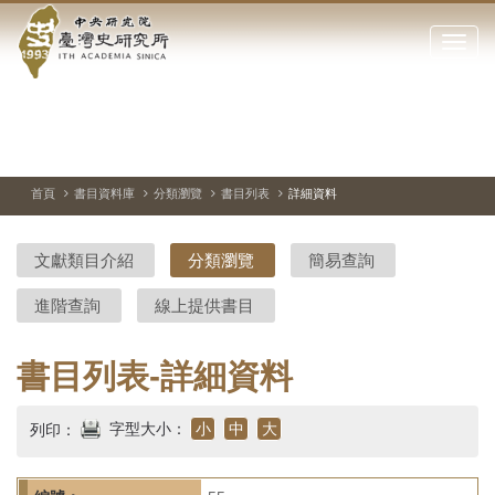
中
跳
到
點
央
主
擊
要
開
研
內
啟
容
或
究
切
上
下
主
區
換
一
一
圖
關
暫
張
張
連
塊
閉
停、
圖
圖
結
院-
播
片
片
首頁
書目資料庫
分類瀏覽
書目列表
詳細資料
網
放
站
臺
主
文獻類目介紹
分類瀏覽
簡易查詢
要
灣
選
進階查詢
線上提供書目
單
史
研
書目列表-詳細資料
究
字型大小：
小
中
大
列印：
所-