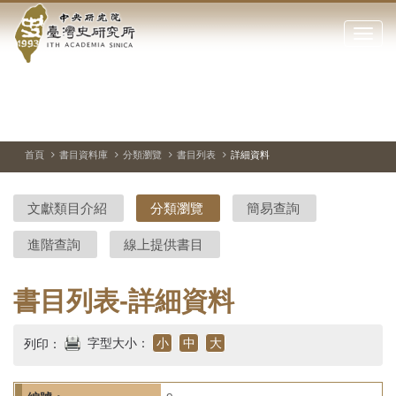
中
跳
到
點
央
主
擊
要
開
研
內
啟
容
或
究
切
上
下
主
區
換
一
一
圖
關
暫
張
張
連
塊
閉
停、
圖
圖
結
院-
播
片
片
首頁
書目資料庫
分類瀏覽
書目列表
詳細資料
網
放
站
臺
主
文獻類目介紹
分類瀏覽
簡易查詢
要
灣
選
進階查詢
線上提供書目
單
史
研
書目列表-詳細資料
究
字型大小：
小
中
大
列印：
所-