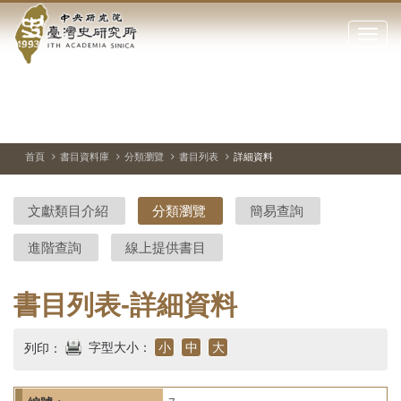
中
跳
到
點
央
主
擊
要
開
研
內
啟
容
或
究
切
上
下
主
區
換
一
一
圖
關
暫
張
張
連
塊
閉
停、
圖
圖
結
院-
播
片
片
首頁
書目資料庫
分類瀏覽
書目列表
詳細資料
網
放
站
臺
主
文獻類目介紹
分類瀏覽
簡易查詢
要
灣
選
進階查詢
線上提供書目
單
史
研
書目列表-詳細資料
究
字型大小：
小
中
大
列印：
所-