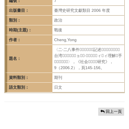
首
編號：
7
頁
出版書目：
臺灣史研究文獻類目 2006 年度
類別：
政治
時期(主題)：
戰後
作者：
Cheng,Yong
〈二‧二八事件記述？：
台湾ョ‧ィィ理解手
題名：
〉，《社会研究》，
9（2006.2），頁145-156。
資料類別：
期刊
語文類別：
日文
回上一頁